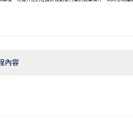
程內容
課程文憑學生亦可考慮修讀選修單元「基礎數學（三）」，以符合
VTC 高級文憑課程或香港公務員職位。修讀此選修單元須另繳學費