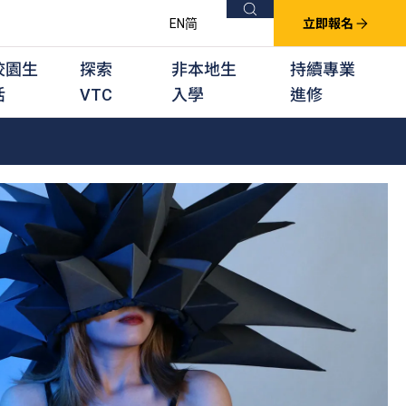
搜尋
EN
简
立即報名
校園生
探索
非本地生
持續專業
活
VTC
入學
進修
他課程
用學習課程
群培訓計劃
他專業課程
業考試及認可
徒及其他訓練計劃