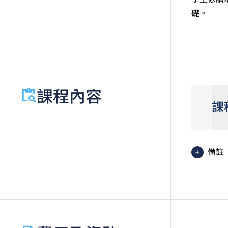
礎。
課程內容
課
備註
基礎
的 