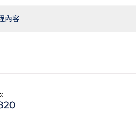
程內容
課程文憑學生亦可考慮修讀選修單元「基礎數學（三）」，以符合
VTC 高級文憑課程或香港公務員職位。修讀此選修單元須另繳學費
$）
820