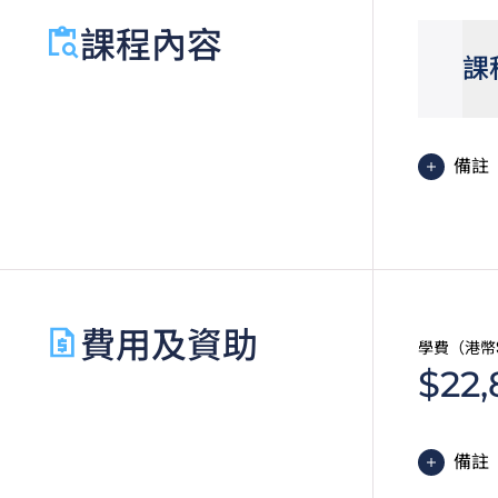
課程內容
課
備註
基礎
的 
費用及資助
學費（港幣
$22,
備註