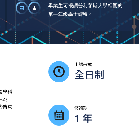
畢業生可報讀普利茅斯大學相關的
第一年級學士課程。
上課形式
全日制
般學科
生為
的傳意
修讀期
1 年