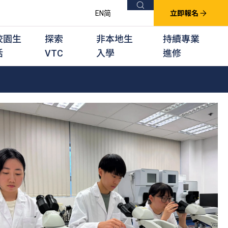
搜尋
EN
简
立即報名
校園生
探索
非本地生
持續專業
活
VTC
入學
進修
他課程
用學習課程
群培訓計劃
他專業課程
業考試及認可
徒及其他訓練計劃