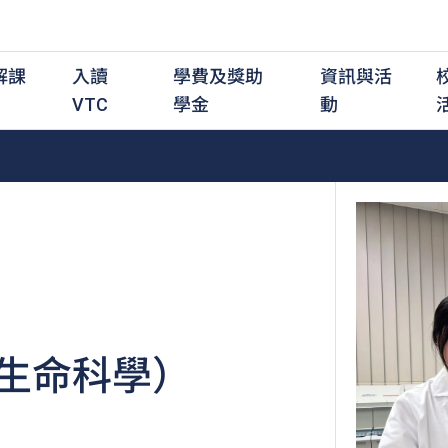
解課
入讀
學費及獎助
資訊與活
VTC
學金
動
職前培訓課程
職前培訓
學費及資助
入學資訊
在職培訓課程
在職培訓
獎學金
學歷程度
其
最新動態
全日制中六或以上
全日制中六或以上
全日制中六或以上
持續專業進修
持續專業進修
獎學金及獎勵計劃
學士學位
應
活動重溫
全日制中三或以上
全日制中三或以上
全日制中三或以上
夜間兼讀制
夜間兼讀制
高級文憑
社
銜接學士學位
銜接學士學位
夜間兼讀制
日間兼讀制
日間兼讀制
文憑
其
日間兼讀制
證書
專
生命科學）
學