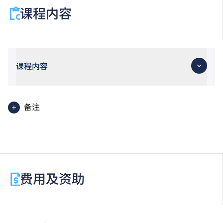
课程内容
课程内容
备注
基础课程文凭学生亦可考虑修读选修单元「基础数学
（三）」，以符合申请入学条件包括中学文凭考试数学
科第 2 级或以上成绩的 VTC 高级文凭课程或香港公务
员职位。修读此选修单元须另缴学费。
费用及资助