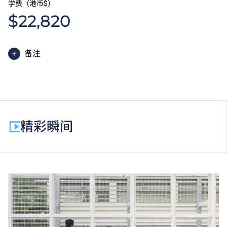
学费（港币$）
$22,820
备注
基础课程文凭课程的一般修读期为一年，全年学费分两
期缴付。每期学费为港币$11,410。
除学费外，学生须缴交其他费用如保证金及学生会年
费。
精彩瞬间
为增强对学生的学习支援，学院或会要求部分学生修读
衔接单元／增润课程；或需参加额外培训／实习／公开
考试，并缴付所需费用。
基础课程文凭学生如选择修读选修单元「基础数学
（三）」，需另缴学费。
学费水平会每年检讨。
以上资料只适用于
本地学生
。