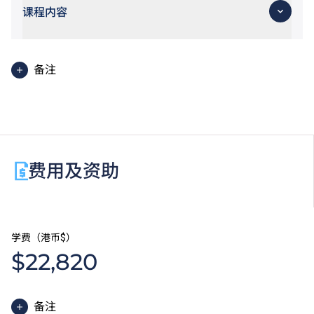
课程内容
备注
基础课程文凭学生亦可考虑修读选修单元「基础数学
（三）」，以符合申请入学条件包括中学文凭考试数学
科第 2 级或以上成绩的 VTC 高级文凭课程或香港公务
员职位。修读此选修单元须另缴学费。
费用及资助
学费（港币$）
$22,820
备注