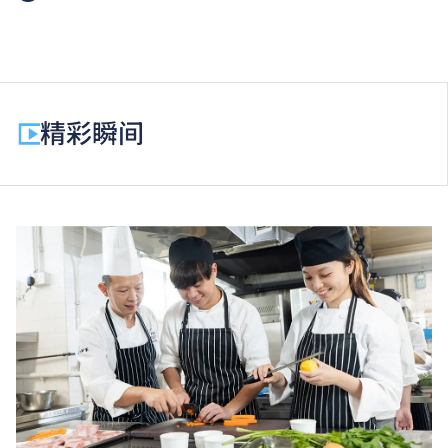
基础课程文凭课程的一般修读期为一年，全年学费分两
期缴付。每期学费为港币$11,410。
除学费外，学生须缴交其他费用如保证金及学生会年
费。
精彩瞬间
为增强对学生的学习支援，学院或会要求部分学生修读
衔接单元／增润课程；或需参加额外培训／实习／公开
考试，并缴付所需费用。
基础课程文凭学生如选择修读选修单元「基础数学
（三）」，需另缴学费。
学费水平会每年检讨。
以上资料只适用于
本地学生
。