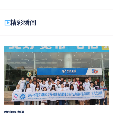
期缴付。每期学费为港币$11,410。
除学费外，学生须缴交其他费用如保证金及学生会年
费。
精彩瞬间
为增强对学生的学习支援，学院或会要求部分学生修读
衔接单元／增润课程；或需参加额外培训／实习／公开
考试，并缴付所需费用。
基础课程文凭学生如选择修读选修单元「基础数学
（三）」，需另缴学费。
学费水平会每年检讨。
以上资料只适用于
本地学生
。
内地交流团