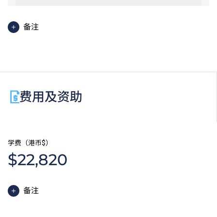
备注
基础课程文凭学生亦可考虑修读选修单元「基础数学
（三）」，以符合申请入学条件包括中学文凭考试数学
科第 2 级或以上成绩的 VTC 高级文凭课程或香港公务
员职位。修读此选修单元须另缴学费。
费用及资助
学费（港币$）
$22,820
备注
基础课程文凭课程的一般修读期为一年，全年学费分两