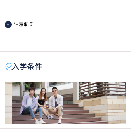
上课地点：HKIIT 及 IVE (青衣）HKIIT 设于新界青衣岛
青衣路20A号职业训练局青衣大楼。
注意事项
学生或须于其他VTC院校上课。VTC可因应情况取消任
何课程、修正课程名称、内容或更改开办课程的院校／
分校／上课地点。
入学条件