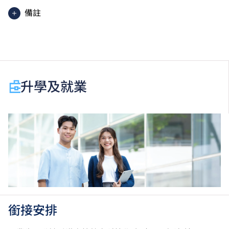
備註
課程內容只適用於本地申請人。有關
非本地申請人
之課
程資料，請
按此
。
學生或須於其他VTC院校上課。VTC可因應情況取消任
何課程、修正課程名稱、內容或更改開辦課程的院校／
升學及就業
分校／上課地點。
銜接安排