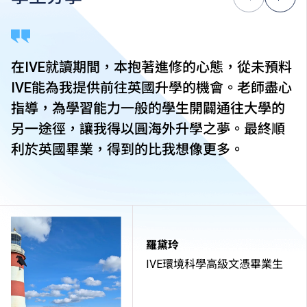
銜接單元／增潤課程；或需參加額外培訓／實習／公開
考試，並繳付所需費用。
學費水平會每年檢討。課程第二年學費水平會因應通脹
及有關因素作調整。
在IVE就讀期間，本抱著進修的心態，從未預料
以上資料只適用於
本地學生
。
IVE能為我提供前往英國升學的機會。老師盡心
指導，為學習能力一般的學生開闢通往大學的
另一途徑，讓我得以圓海外升學之夢。最終順
利於英國畢業，得到的比我想像更多。
羅黛玲
IVE環境科學高級文憑畢業生