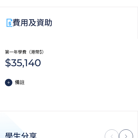
費用及資助
第一年學費（港幣$）
$35,140
備註
高級文憑課程的一般修讀期為兩年，每年學費分兩期繳
付。每期學費為港幣$17,570。
除學費外，學生須繳交其他費用如保證金及學生會年
費。高級文憑學生需繳交中文及普通話單元研習教材
費。
為增強對學生的學習支援，學院或會要求部分學生修讀
學生分享