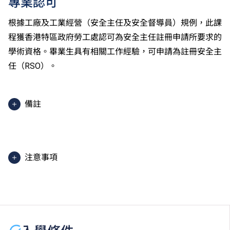
專業認可
根據工廠及工業經營（安全主任及安全督導員）規例，此課
程獲香港特區政府勞工處認可為安全主任註冊申請所要求的
學術資格。畢業生具有相關工作經驗，可申請為註冊安全主
任（RSO）。
備註
2025入學分數即2025年度獲取錄學生於香港中學文憑
考試中最佳五科成績（包括中國語文及英國語文）的分
數。分數只供參考。（分數對應為：5**=7分；5*=6
注意事項
分；5=5分；4=4分；3=3分；2=2分；1=1分）
課程內容只適用於本地申請人。有關
非本地申請人
之課
程資料，請
按此
。
學生或須於其他VTC院校上課。VTC可因應情況取消任
何課程、修正課程名稱、內容或更改開辦課程的院校／
分校／上課地點。