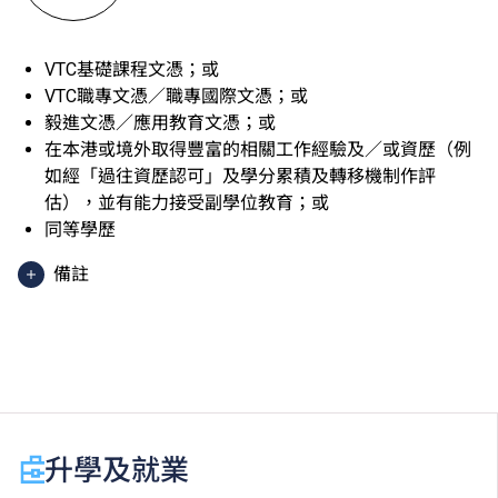
VTC基礎課程文憑；或
VTC職專文憑／職專國際文憑；或
毅進文憑／應用教育文憑；或
在本港或境外取得豐富的相關工作經驗及／或資歷（例
如經「過往資歷認可」及學分累積及轉移機制作評
估），並有能力接受副學位教育；或
同等學歷
備註
香港中學文憑考試應用學習科目（乙類科目）（應用學
習中文除外）取得「達標」／「達標並表現優異 (I)」
／「達標並表現優異 (II)」的成績，於申請入學時會被
視為等同香港中學文憑考試科目成績達「第二級」／
「第三級」／「第四級」。
於申請入學時只可計算一科其他語言科目（丙類科
升學及就業
目）。2024年及以前之其他語言科目取得「D或E級」