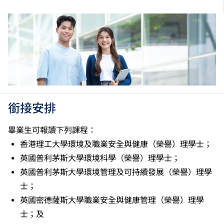
／「C級或以上」的成績，於申請入學時會被視為等同
香港中學文憑考試科目成績達「第二級」／「第三
級」。 2025年或以後之法語／德語／西班牙語語言能
力水平達A2或以上、日語達N3或以上 及 韓語達TOPIK
II, 3級或以上，均被接受為一般入學條件中的五科之
一。2026年起，烏爾都語成績達E級或以上亦會被接
受。詳情請按
此處
。
香港中學文憑考試公民與社會發展科取得「達標」的成
績，於申請入學時會被視為等同香港中學文憑考試科目
銜接安排
成績達「第二級」。
如五科香港中學文憑考試的其中一科為公民與社會發展
畢業生可報讀下列課程：
科，一般入學條件為在該科取得「達標」成績，以及在
香港理工大學環境及職業安全與健康（榮譽）理學士；
其他四個香港中學文憑考試科目（包括中國語文和英國
英國普利茅斯大學環境科學（榮譽）理學士；
語文）取得第二級或以上成績。另外，數學科延伸部分
英國普利茅斯大學環境管理及可持續發展（榮譽）理學
（單元一或單元二）第二級或以上成績亦被接受為一般
入學條件中的五科之一。如申請人同時持有單元一及單
士；
元二成績，於申請入學時只計算成績較佳的一個單元。
英國密德薩斯大學職業安全與健康管理（榮譽）理學
適用於持中專教育文憑／職專文憑（於2017/18學年或
士；及
以前入讀的學生須完成指定升學單元）的畢業生。