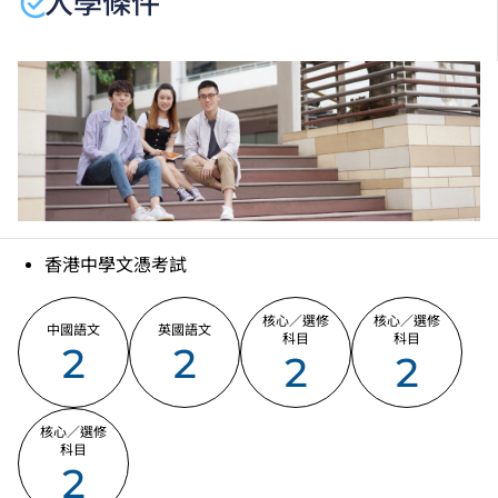
入學條件
香港中學文憑考試
核心／選修
核心／選修
中國語文
英國語文
科目
科目
2
2
2
2
核心／選修
科目
2