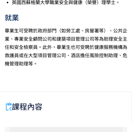
英國西蘇格蘭大學職業安全與健康（榮譽）理學士。
修畢職專國際文憑課程的學生，可按其BTEC及IGCSE
成績，選擇繼續於職業訓練局升讀高級文憑課程。
就業
申請人所遞交的工作經驗及／或資歷，會經有關學系作
個別評核。
畢業生可受聘於政府部門（如勞工處、房屋署等）、公共企
業、專業安全顧問公司和建築項目管理公司等為助理安全主
任和安全檢察員。此外，畢業生也可受聘於健康服務機構為
救護員或在大型項目管理公司、酒店擔任風險控制助理、危
機管理助理等。
課程內容