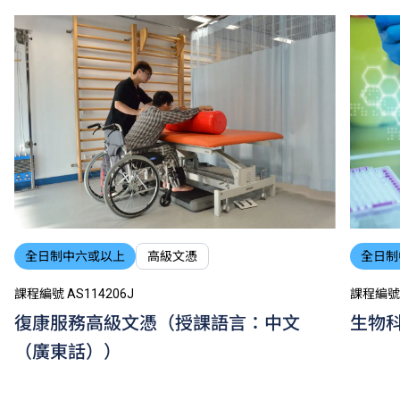
考試，並繳付所需費用。
學費水平會每年檢討。課程第二年學費水平會因應通脹
及有關因素作調整。
以上資料只適用於
本地學生
。
全日制中六或以上
高級文憑
全日制
課程編號 AS114206J
課程編號 
復康服務高級文憑（授課語言：中文
生物
（廣東話））