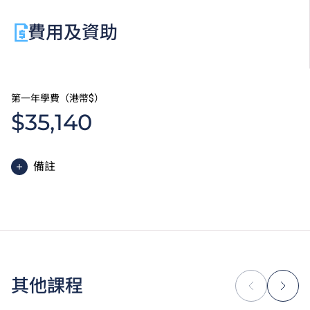
費用及資助
第一年學費（港幣$）
$35,140
備註
高級文憑課程的一般修讀期為兩年，每年學費分兩期繳
付。每期學費為港幣$17,570。
除學費外，學生須繳交其他費用如保證金及學生會年
費。高級文憑學生需繳交中文及普通話單元研習教材
費。
為增強對學生的學習支援，學院或會要求部分學生修讀
其他課程
銜接單元／增潤課程；或需參加額外培訓／實習／公開