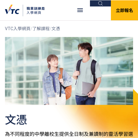
搜尋
立即報名
VTC入學網頁
了解課程
文憑
文憑
為不同程度的中學離校生提供全日制及兼讀制的靈活學習選