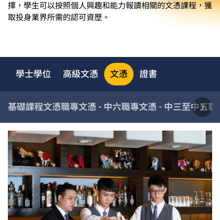
擇，學生可以按照個人興趣和能力報讀相關的文憑課程，獲
取投身業界所需的認可資歷。
學士學位
高級文憑
文憑
證書
基礎課程文憑
職專文憑 - 中六
職專文憑 - 中三至中五
職