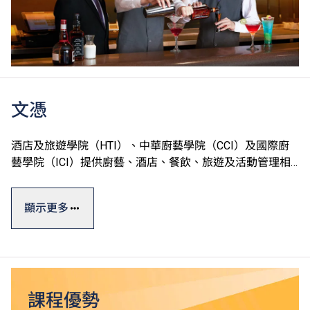
文憑
酒店及旅遊學院（HTI）、中華廚藝學院（CCI）及國際廚
藝學院（ICI）提供廚藝、酒店、餐飲、旅遊及活動管理相
關課程，一般修讀期為一至兩年。
顯示更多
學院設有完善的訓練設施，包括T酒店（訓練酒店）、中西
式訓練餐廳、多國菜系訓練廚房、葡萄酒研習室、咖啡訓練
工房、調酒工房等，透過款待真實客人累積實戰經驗。學院
更提供就業轉介服務，提升學生投身專業的競爭力。
課程獲本地及海外相關專業組織認可，畢業生可投身不同的
課程優勢