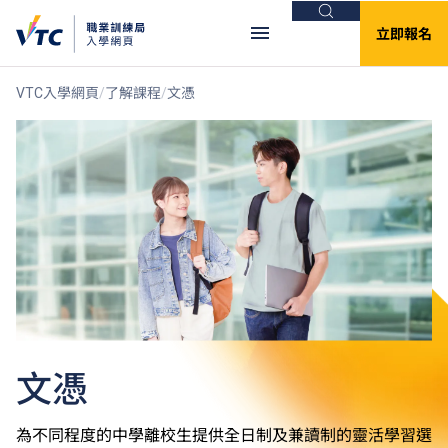
搜尋
立即報名
VTC入學網頁
了解課程
文憑
文憑
為不同程度的中學離校生提供全日制及兼讀制的靈活學習選