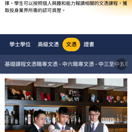
擇，學生可以按照個人興趣和能力報讀相關的文憑課程，獲
取投身業界所需的認可資歷。
學士學位
高級文憑
文憑
證書
基礎課程文憑
職專文憑 - 中六
職專文憑 - 中三至中五
職