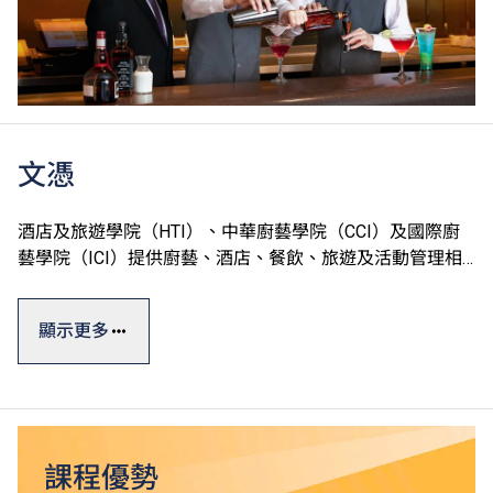
文憑
酒店及旅遊學院（HTI）、中華廚藝學院（CCI）及國際廚
藝學院（ICI）提供廚藝、酒店、餐飲、旅遊及活動管理相
關課程，一般修讀期為一至兩年。
顯示更多
學院設有完善的訓練設施，包括T酒店（訓練酒店）、中西
式訓練餐廳、多國菜系訓練廚房、葡萄酒研習室、咖啡訓練
工房、調酒工房等，透過款待真實客人累積實戰經驗。學院
更提供就業轉介服務，提升學生投身專業的競爭力。
課程獲本地及海外相關專業組織認可，畢業生可投身不同的
課程優勢