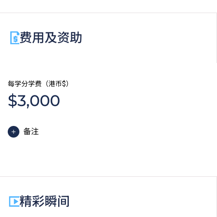
请浏览
THEi高科院网页
了解有关通识选修单元的详情。
学生亦须完成工作综合学习单元，方能获颁发学士学
费用及资助
位。
每学分学费（港币$）
$3,000
备注
学士学位课程的一般修读期为四年，学费依据学生每学
期修读的学分计算。学生必须完成最少120至132学
分，方可毕业。
除学费外，学生须缴交其他费用如保证金。
精彩瞬间
因应个别课程要求，学生或需参加额外培训／实习，并
缴付所需费用。