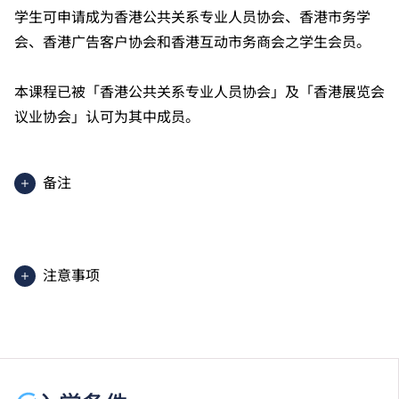
学生可申请成为香港公共关系专业人员协会、香港市务学
会、香港广告客户协会和香港互动市务商会之学生会员。
本课程已被「香港公共关系专业人员协会」及「香港展览会
议业协会」认可为其中成员。
备注
核心单元上课地点在 THEi（柴湾），部分通识单元上
课地点在其他分校。
除部分通识核心及选修单元用英语授课。
注意事项
学生或须于其他VTC院校上课。VTC可因应情况取消任
何课程、修正课程名称、内容或更改开办课程的院校／
分校／上课地点。