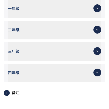
―商务与媒体、创意英语―公关与市场推广、创新与创
一年级
业。
香港中学文凭考试公民与社会发展科取得「达标」的成
绩，于申请入学时会被视为等同香港中学文凭考试科目
成绩达「第二级」。
二年级
香港中学文凭考试通识教育科成绩达第二级或以上，会
被接受为符合公民与社会发展科的科目要求。
三年级
四年级
备注
使用英语授课之单元。