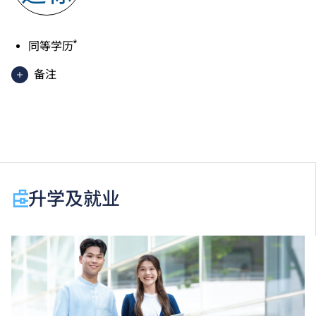
*
同等学历
备注
以上为入读一年级的入学条件。
于申请入学时只可计算一科其他语言科目（丙类科
目）。2024年及以前之其他语言科目取得「D或E级」
／「C级或以上」的成绩，于申请入学时会被视为等同
升学及就业
香港中学文凭考试科目成绩达「第二级」／「第三
级」。 2025年或以后之法语 ／ 德语 ／ 西班牙语语言
能力水平达A2或以上、日语达N3或以上 及 韩语达
TOPIK II, 3级或以上，均被接受为一般入学条件中的五
科之一。2026年起，乌尔都语成绩达E级或以上亦会被
接受。详情请按
此处
。
香港中学文凭考试应用学习科目（乙类科目）取得「达