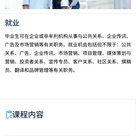
标」／「达标并表现优异 (I)」／「达标并表现优异
(II)」的成绩，于申请入学时会被视为等同香港中学文
凭考试科目成绩达「第二级」／「第三级」／「第四
就业
级」；最多计算两科应用学习科目（应用学习中文除
外）。学士学位课程考虑相关应用学习科目的成绩。相
毕业生可在企业或非牟利机构从事与公共关系、企业传讯、
关应用学习科目包括︰国际商贸市场拓展、电影及录
广告及市场营销等有关职务。就业机会包括但不限于：公共
像、运动科学及体适能、形象设计、多媒体科艺、项目
关系、广告、企业传讯、市场营销、项目管理、媒体策划与
策划及运作、公关与广告、应用商业研究、室内设计／
营销、投资者关系、宣传专员、客户关系、社区关系、撰稿
室内与展览设计、电脑游戏及动画设计、金融市场及运
作、时装及形象设计／时装形象设计、由戏开始 • 剧艺
员、翻译和品牌管理等有关职务。
纵横、杂志编辑与制作、新媒体传播策略、中小企创业
实务、市场营销及网上推广、电机及能源工程、电脑鉴
证科技、会计实务、甜品及咖啡店营运、动物护理、珠
宝及时尚首饰设计、实用心理学、公关及传讯、商业数
据分析／商业数据应用、物联网应用、创意广告、公关
课程内容
及多媒体传讯、数码媒体及电台制作、数码年代―珠宝
设计、数码品牌传播、多媒体故事、人工智能―商业应
用、商用服务英语／应用学习（职业英语）―商用服务
英语、韩国语文及文化、实用翻译（汉英）、创意英语