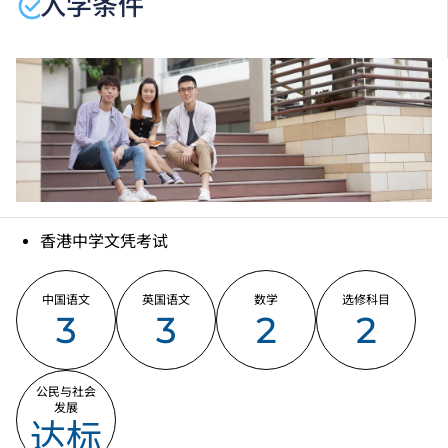
入学条件
香港中学文凭考试
中国语文
英国语文
数学
选修科目
3
3
2
2
公民与社会
发展
达标