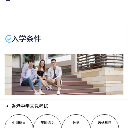
2025入学分数即2025年度获取录学生于香港中学文凭
考试中最佳五科成绩（包括中国语文、英国语文、数
学生或须于其他VTC院校上课。VTC可因应情况取消任
学、公民与社会发展及一科选修科目）的分数。分数只
何课程、修正课程名称、内容或更改开办课程的院校／
供参考。（分数对应为：5**=7分；5*=6分；5=5分；
分校／上课地点。
4=4分；3=3分；2=2分；1=1分）
香港中学文凭考试公民与社会发展科取得「达标」的成
入学条件
绩，于申请入学时会被视为等同香港中学文凭考试科目
成绩达「第二级」。
香港中学文凭考试通识教育科成绩达第二级或以上，会
被接受为符合公民与社会发展科的科目要求。
香港中学文凭考试
中国语文
英国语文
数学
选修科目