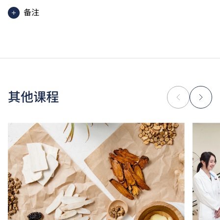
备注
学士学位课程的一般修读期为四年，学费依据学生每学
期修读的学分计算。学生必须完成最少120至132学
分，方可毕业。
除学费外，学生须缴交其他费用如保证金。
因应个别课程要求，学生或需参加额外培训／实习，并
缴付所需费用。
其他课程
学费水平会每年检讨。