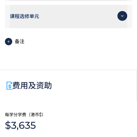
课程选修单元
备注
使用英语授课之单元。
请浏览
THEi高科院网页
了解有关通识选修单元的详情。
学生亦须完成工作综合学习单元，方能获颁发学士学
费用及资助
位。
每学分学费（港币$）
$3,635