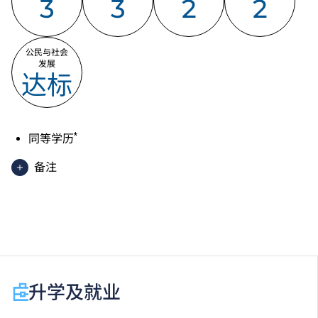
3
3
2
2
公民与社会
发展
达标
*
同等学历
备注
以上为入读一年级的入学条件。
于申请入学时只可计算一科其他语言科目（丙类科
目）。2024年及以前之其他语言科目取得「D或E级」
／「C级或以上」的成绩，于申请入学时会被视为等同
升学及就业
香港中学文凭考试科目成绩达「第二级」／「第三
级」。 2025年或以后之法语 ／ 德语 ／ 西班牙语语言