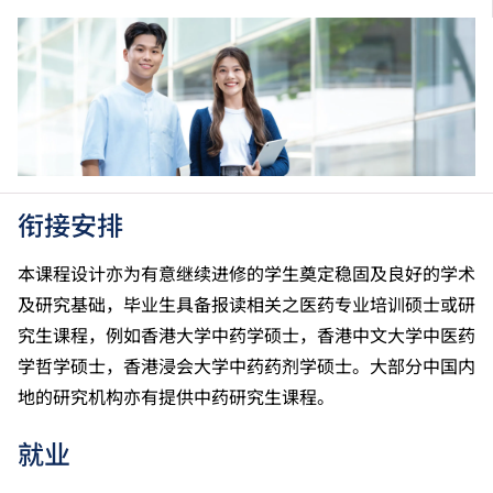
能力水平达A2或以上、日语达N3或以上 及 韩语达
TOPIK II, 3级或以上，均被接受为一般入学条件中的五
科之一。2026年起，乌尔都语成绩达E级或以上亦会被
接受。详情请按
此处
。
香港中学文凭考试应用学习科目（乙类科目）取得「达
标」／「达标并表现优异 (I)」／「达标并表现优异
(II)」的成绩，于申请入学时会被视为等同香港中学文
凭考试科目成绩达「第二级」／「第三级」／「第四
衔接安排
级」；最多计算两科应用学习科目（应用学习中文除
外）。学士学位课程考虑相关应用学习科目的成绩。相
本课程设计亦为有意继续进修的学生奠定稳固及良好的学术
关应用学习科目包括︰中医药学基础、健康护理实务、
及研究基础，毕业生具备报读相关之医药专业培训硕士或研
医务化验科学。
究生课程，例如香港大学中药学硕士，香港中文大学中医药
香港中学文凭考试公民与社会发展科取得「达标」的成
学哲学硕士，香港浸会大学中药药剂学硕士。大部分中国内
绩，于申请入学时会被视为等同香港中学文凭考试科目
成绩达「第二级」。
地的研究机构亦有提供中药研究生课程。
香港中学文凭考试通识教育科成绩达第二级或以上，会
被接受为符合公民与社会发展科的科目要求。
就业