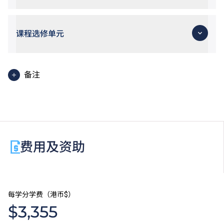
课程选修单元
备注
请浏览
THEi高科院网页
了解有关通识选修单元的详情。
学生亦须完成工作综合学习单元，方能获颁发学士学
位。
费用及资助
每学分学费（港币$）
$3,355