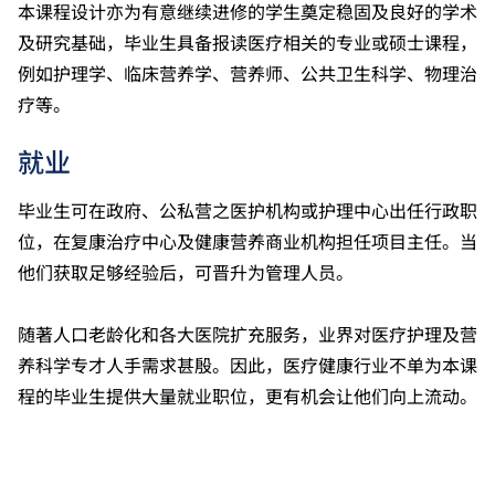
外）。学士学位课程考虑相关应用学习科目的成绩。相
本课程设计亦为有意继续进修的学生奠定稳固及良好的学术
关应用学习科目包括︰食品创新与科学、医务化验科
及研究基础，毕业生具备报读医疗相关的专业或硕士课程，
学、健康护理实务、复康护理实务、应用心理学、实用
例如护理学、临床营养学、营养师、公共卫生科学、物理治
心理学、运动及体适能教练、运动科学及体适能、食品
疗等。
科技及营养。
香港中学文凭考试公民与社会发展科取得「达标」的成
就业
绩，于申请入学时会被视为等同香港中学文凭考试科目
成绩达「第二级」。
毕业生可在政府、公私营之医护机构或护理中心出任行政职
香港中学文凭考试通识教育科成绩达第二级或以上，会
被接受为符合公民与社会发展科的科目要求。
位，在复康治疗中心及健康营养商业机构担任项目主任。当
他们获取足够经验后，可晋升为管理人员。
随著人口老龄化和各大医院扩充服务，业界对医疗护理及营
养科学专才人手需求甚殷。因此，医疗健康行业不单为本课
程的毕业生提供大量就业职位，更有机会让他们向上流动。