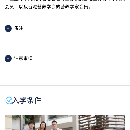
会员，以及香港营养学会的营养学家会员。
备注
核心单元上课地点在 THEi（柴湾），部分通识单元上
课地点在其他分校。
2025入学分数即2025年度获取录学生于香港中学文凭
注意事项
考试中最佳五科成绩（包括中国语文、英国语文、数
学、公民与社会发展及一科选修科目）的分数。分数只
学生或须于其他VTC院校上课。VTC可因应情况取消任
供参考。（分数对应为：5**=7分；5*=6分；5=5分；
何课程、修正课程名称、内容或更改开办课程的院校／
4=4分；3=3分；2=2分；1=1分）
分校／上课地点。
香港中学文凭考试公民与社会发展科取得「达标」的成
绩，于申请入学时会被视为等同香港中学文凭考试科目
入学条件
成绩达「第二级」。
香港中学文凭考试通识教育科成绩达第二级或以上，会
被接受为符合公民与社会发展科的科目要求。