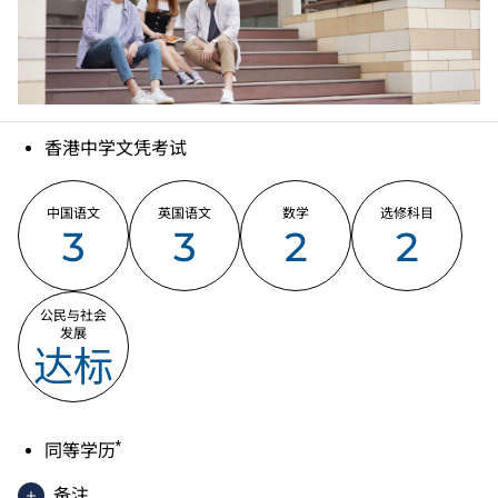
香港中学文凭考试
中国语文
英国语文
数学
选修科目
3
3
2
2
公民与社会
发展
达标
*
同等学历
备注