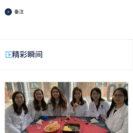
备注
学士学位课程的一般修读期为四年，学费依据学生每学
期修读的学分计算。学生必须完成最少120至132学
分，方可毕业。
除学费外，学生须缴交其他费用如保证金。
精彩瞬间
因应个别课程要求，学生或需参加额外培训／实习，并
缴付所需费用。
学费水平会每年检讨。