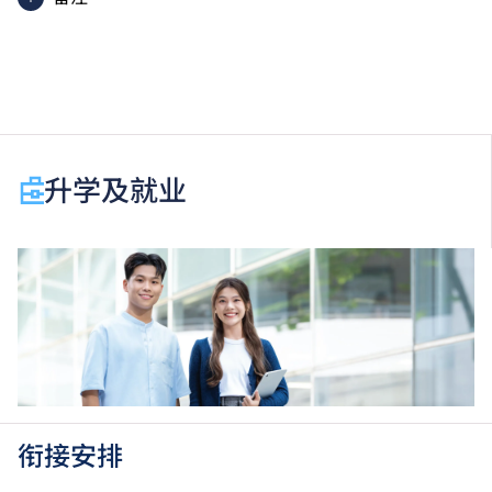
以上为入读一年级的入学条件。
于申请入学时只可计算一科其他语言科目（丙类科
目）。2024年及以前之其他语言科目取得「D或E级」
／「C级或以上」的成绩，于申请入学时会被视为等同
升学及就业
香港中学文凭考试科目成绩达「第二级」／「第三
级」。 2025年或以后之法语 ／ 德语 ／ 西班牙语语言
能力水平达A2或以上、日语达N3或以上 及 韩语达
TOPIK II, 3级或以上，均被接受为一般入学条件中的五
科之一。2026年起，乌尔都语成绩达E级或以上亦会被
接受。详情请按
此处
。
香港中学文凭考试应用学习科目（乙类科目）取得「达
标」／「达标并表现优异 (I)」／「达标并表现优异
(II)」的成绩，于申请入学时会被视为等同香港中学文
凭考试科目成绩达「第二级」／「第三级」／「第四
衔接安排
级」；最多计算两科应用学习科目（应用学习中文除