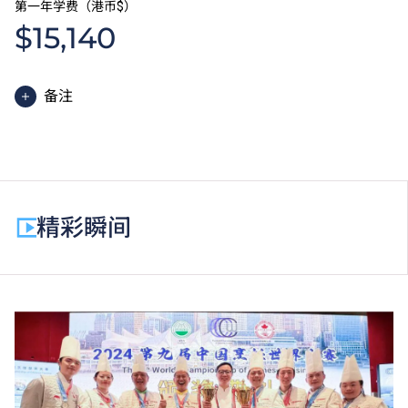
第一年学费（港币$）
$15,140
备注
中华厨艺文凭课程的一般修读期为两年，每年学费分两
期缴付。每期学费为港币$7,570。
除学费外，学生须缴交其他费用如保证金及学生会年
费。酒店及旅遊、中华厨艺及国际厨艺文凭学生需自费
精彩瞬间
购买指定制服、鞋或教科书。
为增强对学生的学习支援，学院或会要求部分学生修读
衔接单元 / 增润课程；或需参加额外培训 / 实习 / 公开
考试，并缴付所需费用。
学费水平会每年检讨。课程第二年学费水平会因应通胀
及有关因素作调整。
以上资料只适用于
本地学生
。