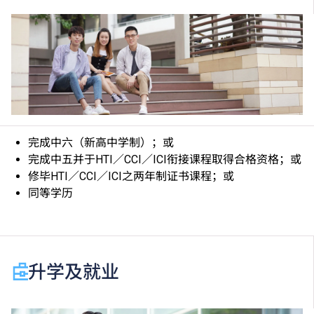
检查，小便常规、大便常规、大便种菌检查、甲型肝炎
病毒抗体lgG测试。
若甲型肝炎病毒抗体的测试结果呈现阴性，建议学生注
射疫苗。
学生须自费验身及购买课程指定之教科书、制服及鞋，
如学生未符合指定要求，本学院有权取消其入学资格。
课程内容中所列项目只是课程重点内容，尚有其他单元
未能尽录。
完成中六（新高中学制）；或
学生在完成食物安全与卫生单元后，可选择自费报考由
完成中五并于HTI／CCI／ICI衔接课程取得合格资格；或
英国皇家公共卫生学会举办的餐饮服务食品安全二级奖
修毕HTI／CCI／ICI之两年制证书课程；或
励证书考试，合格者可获颁证书。
同等学历
申请人须拥有良好嗅觉。
为配合课程需要，学生可能被安排于其他分校及地点上
课或实习（包括星期六、日、公众假期及晚上实习）
课程就业主导，学生毕业后将投身专业，累积经验后有
机会衔接专业文凭／专业证书课程。详情请致电2538
升学及就业
2200向院校查询。