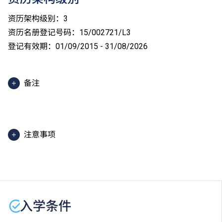
资历架构级别：3
资历名册登记号码：15/002721/L3
登记有效期：01/09/2015 - 31/08/2026
备注
上课及训练地点包括但不限于国际厨艺学院、职业训练
局薄扶林大楼、职业训练局九龙湾大楼、天水围训练中
心、薄扶林的中式及西式训练餐厅、T酒店、训练饭堂
注意事项
（学膳堂）及九龙湾西式训练餐厅。
课程以中文（广东话）授课并部份辅以英语词汇。
学生或须于其他VTC院校上课。VTC可因应情况取消任
何课程、修正课程名称、内容或更改开办课程的院校／
分校／上课地点。
入学条件
学生在受训期间，必须符合食物处理人员的健康水平，
并须于入学前接受一次自费的健康检查，包括胸部X光