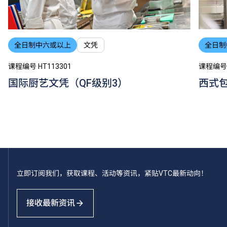
全日制
全日制中六或以上
文凭
课程编号 
课程编号 HT113301
西式包
国际厨艺文凭（QF级别3）
立即订阅我们，获取课程、活动等资讯，紧贴VTC最新动向！
接收最新资讯