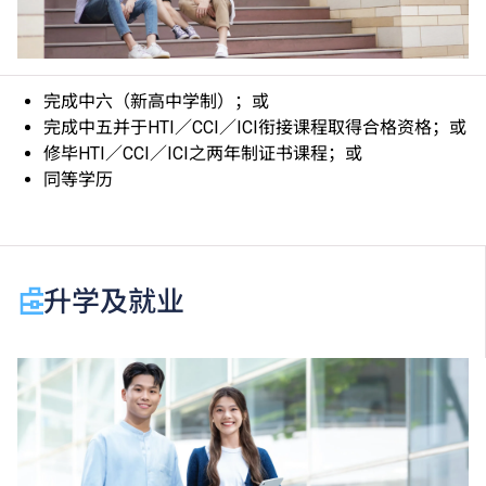
如学生未符合指定要求，本学院有权取消其入学资格。
课程内容中所列项目只是课程重点内容，尚有其他单元
未能尽录。
完成中六（新高中学制）；或
学生完成酒店及旅游学科之文凭课程后可升读由学科提
完成中五并于HTI／CCI／ICI衔接课程取得合格资格；或
供的高级文凭课程。取录与否需视乎申请人之面试表
修毕HTI／CCI／ICI之两年制证书课程；或
现。
同等学历
课程就业主导，学生毕业后亦可投身专业，累积经验后
有机会衔接专业文凭／专业证书课程。详情请致电
2538 2200向院校查询。
此为2026/27学年新开办的课程。
升学及就业