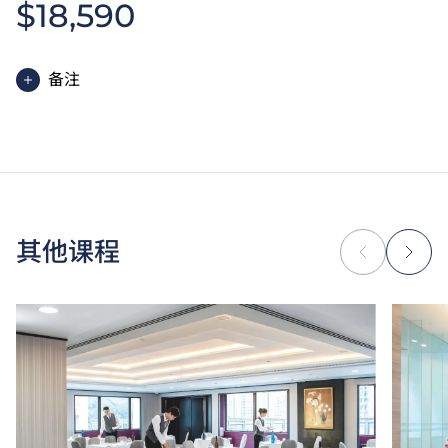
$18,590
备注
酒店及旅遊文凭课程的一般修读期为一年，全年学费分
两期缴付。每期学费为港币$9,295。
除学费外，学生须缴交其他费用如保证金及学生会年
费。酒店及旅遊、中华厨艺及国际厨艺文凭学生需自费
购买指定制服、鞋或教科书。
为增强对学生的学习支援，学院或会要求部分学生修读
其他课程
衔接单元 / 增润课程；或需参加额外培训 / 实习 / 公开
考试，并缴付所需费用。
学费水平会每年检讨。
以上资料只适用于
本地学生
。