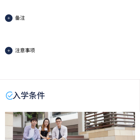
备注
上课及训练地点包括但不限于国际厨艺学院、职业训练
局薄扶林大楼、职业训练局九龙湾大楼、天水围训练中
心、薄扶林的中式及西式训练餐厅、T酒店、训练饭堂
注意事项
（学膳堂）及九龙湾西式训练餐厅。
课程以英语授课并辅以中文（广东话）
学生或须于其他VTC院校上课。VTC可因应情况取消任
何课程、修正课程名称、内容或更改开办课程的院校／
分校／上课地点。
入学条件
学生在受训期间，必须符合食物处理人员的健康水平，
并须于入学前接受一次自费的健康检查，包括胸部X光
检查，小便常规、大便常规、大便种菌检查、甲型肝炎
病毒抗体lgG测试。
若甲型肝炎病毒抗体的测试结果呈现阴性，建议学生注
射疫苗。
学生须自费验身及购买课程指定之教科书、制服及鞋，