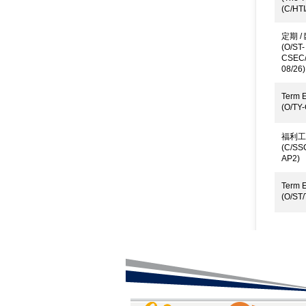
(C/HTI
定期 
(O/ST-
CSEC
08/26)
Term E
(O/TY
福利工
(C/SS
AP2)
Term E
(O/ST