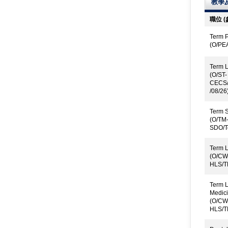
教學
職位 
Term P
(O/PE
Term L
(O/ST-
CECS/
/08/26
Term S
(O/TM
SDO/T
Term L
(O/CW
HLS/T
Term L
Medici
(O/CW
HLS/T