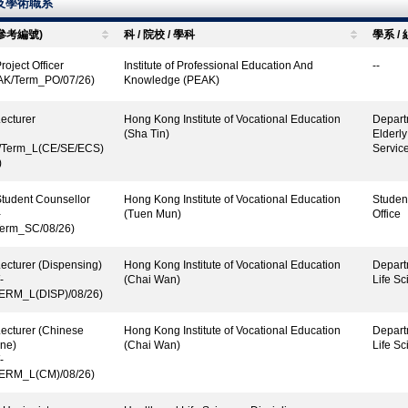
及學術職系
(參考編號)
科 / 院校 / 學科
學系 / 
roject Officer
Institute of Professional Education And
--
AK/Term_PO/07/26)
Knowledge (PEAK)
ecturer
Hong Kong Institute of Vocational Education
Depart
(Sha Tin)
Elderl
Term_L(CE/SE/ECS)
Servic
)
tudent Counsellor
Hong Kong Institute of Vocational Education
Studen
-
(Tuen Mun)
Office
erm_SC/08/26)
ecturer (Dispensing)
Hong Kong Institute of Vocational Education
Depart
-
(Chai Wan)
Life Sc
ERM_L(DISP)/08/26)
ecturer (Chinese
Hong Kong Institute of Vocational Education
Depart
ne)
(Chai Wan)
Life Sc
-
ERM_L(CM)/08/26)