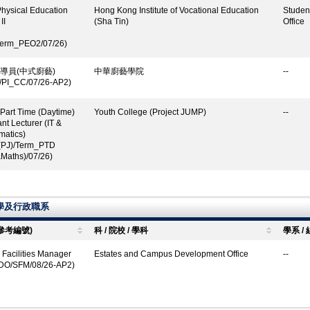
hysical Education
Hong Kong Institute of Vocational Education
Studen
II
(Sha Tin)
Office
erm_PEO2/07/26)
導員(中式廚藝)
中華廚藝學院
--
/PI_CC/07/26-AP2)
 Part Time (Daytime)
Youth College (Project JUMP)
--
nt Lecturer (IT &
atics)
(PJ)/Term_PTD
Maths)/07/26)
學及行政職系
(參考編號)
科 / 院校 / 學科
學系 / 
 Facilities Manager
Estates and Campus Development Office
--
DO/SFM/08/26-AP2)