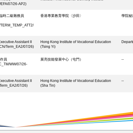
/EFA/07/26-AP2)
/ 臨時二級雜務員
香港專業教育學院〈沙田〉
學院秘
/TERM_TEMP_ATT2/
xecutive Assistant II
Hong Kong Institute of Vocational Education
Depart
-CN/Term_EA2/07/26)
(Tsing Yi)
作員
展亮技能發展中心（屯門）
--
C_TM/WW/07/26-
xecutive Assistant II
Hong Kong Institute of Vocational Education
--
/Term_EA2/07/26)
(Sha Tin)