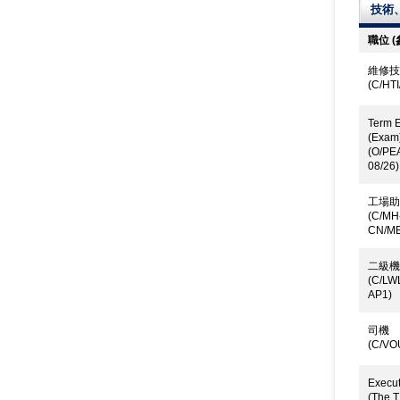
技術
職位 
維修技
(C/HT
Term E
(Exam
(O/PE
08/26)
工場助
(C/MH
CN/ME
二級機
(C/LW
AP1)
司機
(C/VO
Execut
(The T