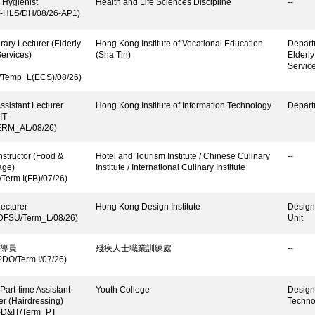
 Hygienist
Health and Life Sciences Discipline
--
-HLS/DH/08/26-AP1)
ary Lecturer (Elderly
Hong Kong Institute of Vocational Education
Depart
ervices)
(Sha Tin)
Elderl
Servic
Temp_L(ECS)/08/26)
ssistant Lecturer
Hong Kong Institute of Information Technology
Depart
IT-
ERM_AL/08/26)
nstructor (Food &
Hotel and Tourism Institute / Chinese Culinary
--
age)
Institute / International Culinary Institute
/Term I(FB)/07/26)
ecturer
Hong Kong Design Institute
Design
-DFSU/Term_L/08/26)
Unit
導員
殘疾人士職業訓練處
--
DO/Term I/07/26)
 Part-time Assistant
Youth College
Design
er (Hairdressing)
Techno
-D&IT/Term_PT