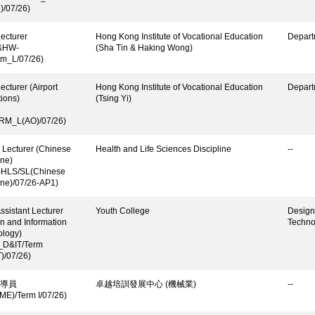
/07/26)
ecturer
Hong Kong Institute of Vocational Education
Depart
&HW-
(Sha Tin & Haking Wong)
rm_L/07/26)
ecturer (Airport
Hong Kong Institute of Vocational Education
Depart
ions)
(Tsing Yi)
RM_L(AO)/07/26)
 Lecturer (Chinese
Health and Life Sciences Discipline
--
ne)
-HLS/SL(Chinese
ne)/07/26-AP1)
ssistant Lecturer
Youth College
Design
n and Information
Techno
ology)
_D&IT/Term
)/07/26)
導員
卓越培訓發展中心 (機械業)
--
ME)/Term I/07/26)