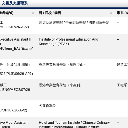
、文書及支援職系
(參考編號)
科 / 院校 / 學科
學系 / 
工
酒店及旅遊學院 / 中華廚藝學院 / 國際廚藝學院
--
I/MEC2/07/26-AP2)
xecutive Assistant II
Institute of Professional Education And
--
)
Knowledge (PEAK)
AK/Term_EA2(Exam)/
理（油漆/土地測量）
香港專業教育學院〈摩理臣山〉
建造工
-
C2(PLS)/06/26-AP1)
械工
香港專業教育學院（李惠利）
工程系
L-ENG/MEC2/07/26-
各運作單位
--
U/DRI/07/26-AP2)
ive Floor Assistant
Hotel and Tourism Institute / Chinese Culinary
--
 Hotel)
Institute / International Culinary Institute