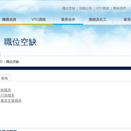
職位空缺
招標公告
VTC職員
聯絡我們
機構成員
VTC課程
業界合作
教師及社工
家長
職位空缺
局
>
職位空缺
兼職
學術職系
及行政職系
文書及支援職系