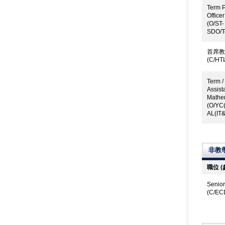
Term P
Officer 
(O/ST-
SDO/T
首席教
(C/HTI
Term /
Assista
Mathem
(O/YC
AL(IT&
非教
職位 
Senior
(C/EC