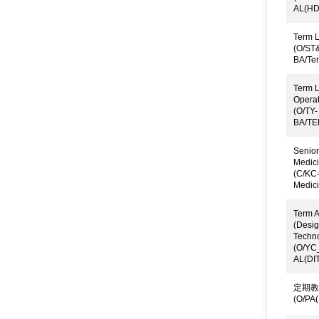
AL(HD)
Term L
(O/ST
BA/Te
Term L
Operat
(O/TY-
BA/TE
Senior
Medici
(C/KC
Medici
Term A
(Desig
Techn
(O/YC
AL(DIT
定期教
(O/PA(