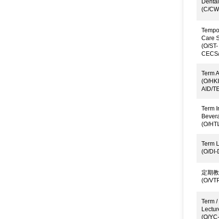
Dental
(C/CW
Tempor
Care S
(O/ST-
CECS/
Term A
(O/HKI
AID/T
Term I
Bever
(O/HTI
Term L
(O/DI
定期教
(O/VTP
Term /
Lectur
(O/YC