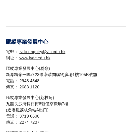
匯縱專業發展中心
電郵：
ivdc-enquiry@vtc.edu.hk
網址：
www.ivdc.edu.hk
匯縱專業發展中心(粉嶺)
新界粉嶺一鳴路23號牽晴間購物廣場1樓105B號舖
電話： 2948 4848
傳真： 2683 1120
匯縱專業發展中心(荔枝角)
九龍長沙灣長裕街8號億京廣場7樓
(近港鐵荔枝角站A出口)
電話： 3719 6600
傳真： 2274 7207