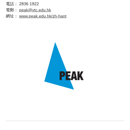
電話： 2836 1922
電郵：
peak@vtc.edu.hk
網址：
www.peak.edu.hk/zh-hant