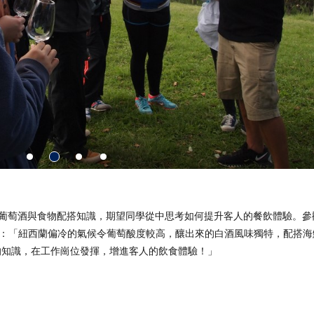
葡萄酒與食物配搭知識，期望同學從中思考如何提升客人的餐飲體驗。參觀過
體會：「紐西蘭偏冷的氣候令葡萄酸度較高，釀出來的白酒風味獨特，配搭
的知識，在工作崗位發揮，增進客人的飲食體驗！」