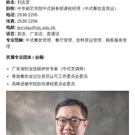
姓名:
刘志坚
职衔:
中华厨艺学院中式厨务部课程经理（中式餐饮及营运）
电话:
2538 2205
传真:
2538 2206
电邮:
terrylau@vtc.edu.hk
语言:
英语、广东话、普通话
专业范畴:
中式餐饮管理、餐厅管理、饮料营运管理、顾客服务管
理
所属专业团体 / 会籍:
广东省职业技能评价专家（中式烹调师）
香港餐饮业过往资历认可工作委员会委员
高峰进修学院款待课程委员会委员