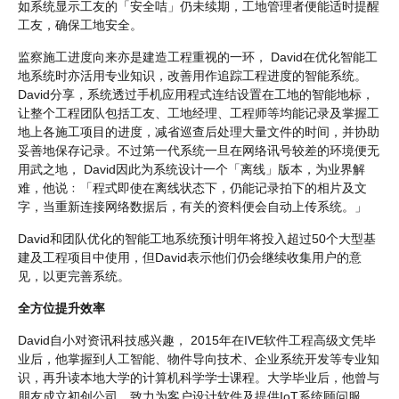
如系统显示工友的「安全咭」仍未续期，工地管理者便能适时提醒
工友，确保工地安全。
监察施工进度向来亦是建造工程重视的一环， David在优化智能工
地系统时亦活用专业知识，改善用作追踪工程进度的智能系统。
David分享，系统透过手机应用程式连结设置在工地的智能地标，
让整个工程团队包括工友、工地经理、工程师等均能记录及掌握工
地上各施工项目的进度，减省巡查后处理大量文件的时间，并协助
妥善地保存记录。不过第一代系统一旦在网络讯号较差的环境便无
用武之地， David因此为系统设计一个「离线」版本，为业界解
难，他说﹕「程式即使在离线状态下，仍能记录拍下的相片及文
字，当重新连接网络数据后，有关的资料便会自动上传系统。」
David和团队优化的智能工地系统预计明年将投入超过50个大型基
建及工程项目中使用，但David表示他们仍会继续收集用户的意
见，以更完善系统。
全方位提升效率
David自小对资讯科技感兴趣， 2015年在IVE软件工程高级文凭毕
业后，他掌握到人工智能、物件导向技术、企业系统开发等专业知
识，再升读本地大学的计算机科学学士课程。大学毕业后，他曾与
朋友成立初创公司，致力为客户设计软件及提供IoT系统顾问服