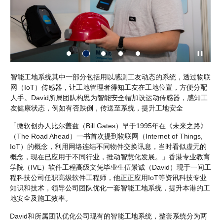
智能工地系统其中一部分包括用以感测工友动态的系统，透过物联
D
初加
网（IoT）传感器，让工地管理者得知工友在工地位置，方便分配
重
人手。David所属团队构思为智能安全帽加设运动传感器，感知工
友健康状态，例如有否跌倒，传送至系统，提升工地安全
「微软创办人比尔盖兹（Bill Gates）早于1995年在《未来之路》
（The Road Ahead）一书首次提到物联网（Internet of Things,
IoT）的概念，利用网络连结不同物件交换讯息，当时看似虚无的
概念，现在已应用于不同行业，推动智慧化发展。」香港专业教育
学院（IVE）软件工程高级文凭毕业生伍景诚（David）现于一间工
程科技公司任职高级软件工程师，他正正应用IoT等资讯科技专业
知识和技术，领导公司团队优化一套智能工地系统，提升本港的工
地安全及施工效率。
David和所属团队优化公司现有的智能工地系统，整套系统分为两