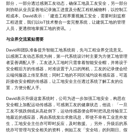
部分，一部分透过感测工友动态，确保工地及工友安全，另一部分
则协助从业员妥善地记录施工进度及分配工程机械物料，以控制工
程成本。David表示﹕「建造工程界重视施工安全，需要时刻监察
工程进度，我们以IoT技术整合一套完整系统，让建筑工地的管理
人员，更透彻地掌握工地的资讯。」
与业界交流紧贴需要
David和团队准备提升智能工地系统前，先与工程业界交流意见。
以感测工友动态系统为例，第一代系统设计时主要为方便工地管理
者妥善调配人手，工友进入工地时只需拿着智能安全帽，并将设于
安全帽后方的传感器，对准设置于入口的闸机，工友的记录便会经
云端伺服器上传至系统；同时工地的不同区域均设有感应器，可遥
距接收安全帽的传感器，让工地安全主任透过系统了解工友的位
置，方便分配人手。
David表示升级这套系统时，公司为进一步加强工地安全，构思在
安全帽上加配运动传感器，可感测工友的健康状态，他说﹕「一旦
工友不慎跌倒或从高处倒下，运动传感器便会即时把讯息传输至工
地最近的感应器，再由系统发出求救讯息，即使不幸有工业意外发
生，工地安全主任亦可即时反应，及时救援。」另外，升级后的系
统亦可管理与安全相关的资料，例如工友「安全咭」的到期日。假