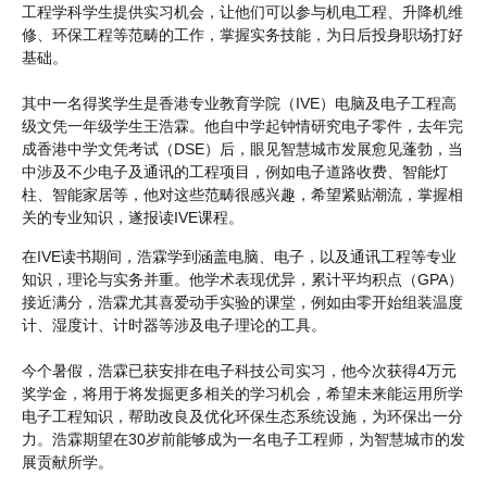
工程学科学生提供实习机会，让他们可以参与机电工程、升降机维
修、环保工程等范畴的工作，掌握实务技能，为日后投身职场打好
基础。
其中一名得奖学生是香港专业教育学院（IVE）电脑及电子工程高
级文凭一年级学生王浩霖。他自中学起钟情研究电子零件，去年完
成香港中学文凭考试（DSE）后，眼见智慧城市发展愈见蓬勃，当
中涉及不少电子及通讯的工程项目，例如电子道路收费、智能灯
柱、智能家居等，他对这些范畴很感兴趣，希望紧贴潮流，掌握相
关的专业知识，遂报读IVE课程。
在IVE读书期间，浩霖学到涵盖电脑、电子，以及通讯工程等专业
知识，理论与实务并重。他学术表现优异，累计平均积点（GPA）
接近满分，浩霖尤其喜爱动手实验的课堂，例如由零开始组装温度
计、湿度计、计时器等涉及电子理论的工具。
今个暑假，浩霖已获安排在电子科技公司实习，他今次获得4万元
奖学金，将用于将发掘更多相关的学习机会，希望未来能运用所学
电子工程知识，帮助改良及优化环保生态系统设施，为环保出一分
力。浩霖期望在30岁前能够成为一名电子工程师，为智慧城市的发
展贡献所学。