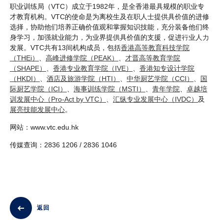
职业训练局（VTC）成立于1982年，是全香港最具规模的职业专
才教育机构。VTC的使命是为离校生及在职人士提供具价值的进修
选择，协助他们培养正确价值观和掌握知识技能，充分装备他们终
身学习，加强就业能力，为业界提供具价值的支援，促进行业人力
发展。VTC共有13间机构成员，包括
香港高等教育科技学院
（THEi）
、
高峰进修学院（PEAK）
、
才晋高等教育学院
（SHAPE）
、
香港专业教育学院（IVE）
、
香港知专设计学院
（HKDI）
、
酒店及旅游学院（HTI）
、
中华厨艺学院（CCI）
、
国
际厨艺学院（ICI）
、
海事训练学院（MSTI）
、
青年学院
、
卓越培
训发展中心（Pro-Act by VTC）
、
汇纵专业发展中心（IVDC）
及
展亮技能发展中心
。
网站：www.vtc.edu.hk
传媒查询：2836 1206 / 2836 1046
返回