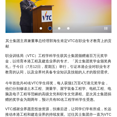
惠
其士集团主席兼董事总经理郭海生肯定VTC在职业专才教育上的贡
V
献
慨
职业训练局（VTC）工程学科学生获其士集团颁赠逾百万元奖学
金，以培育本港工程及建造业界的专才。「其士集团奖学金颁奖典
礼」于今日（7月12日，星期五）举行，引证本港企业对职业专才
教育的认同，以及业界对具备专业知识及技能的人才的殷切需求。
今年首批共40名VTC学生得奖，每人获颁1万至4万港元奖学金，
他们分别修读土木工程、测量学、屋宇装备工程学、电机工程、电
脑及电子工程等范畴的高级文凭和职专文凭课程。是次其士集团捐
赠的奖学金为期两年，预计共有80名工程学科学生受惠。
VTC感谢业界愿意投放资源，扶掖后进，让同学们学有所成，长远
推动本港工程和建造业界的持续发展。过往其士集团亦一直为VTC