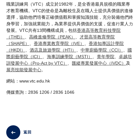
職業訓練局（VTC）成立於1982年，是全香港最具規模的職業專
才教育機構。VTC的使命是為離校生及在職人士提供具價值的進修
選擇，協助他們培養正確價值觀和掌握知識技能，充分裝備他們終
身學習，加強就業能力，為業界提供具價值的支援，促進行業人力
發展。VTC共有13間機構成員，包括
香港高等教育科技學院
（THEi）
、
高峰進修學院（PEAK）
、
才晉高等教育學院
（SHAPE）
、
香港專業教育學院（IVE）
、
香港知專設計學院
（HKDI）
、
酒店及旅遊學院（HTI）
、
中華廚藝學院（CCI）
、
國
際廚藝學院（ICI）
、
海事訓練學院（MSTI）
、
青年學院
、
卓越培
訓發展中心（Pro-Act by VTC）
、
匯縱專業發展中心（IVDC）
及
展亮技能發展中心
。
網站：www.vtc.edu.hk
傳媒查詢：2836 1206 / 2836 1046
返回