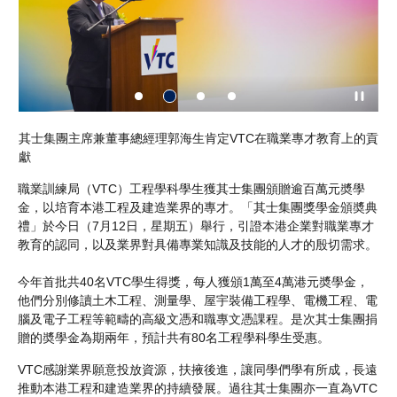
惠
其士集團主席兼董事總經理郭海生肯定VTC在職業專才教育上的貢
V
獻
慨
職業訓練局（VTC）工程學科學生獲其士集團頒贈逾百萬元奬學
金，以培育本港工程及建造業界的專才。「其士集團獎學金頒奬典
禮」於今日（7月12日，星期五）舉行，引證本港企業對職業專才
教育的認同，以及業界對具備專業知識及技能的人才的殷切需求。
今年首批共40名VTC學生得獎，每人獲頒1萬至4萬港元奬學金，
他們分別修讀土木工程、測量學、屋宇裝備工程學、電機工程、電
腦及電子工程等範疇的高級文憑和職專文憑課程。是次其士集團捐
贈的奬學金為期兩年，預計共有80名工程學科學生受惠。
VTC感謝業界願意投放資源，扶掖後進，讓同學們學有所成，長遠
推動本港工程和建造業界的持續發展。過往其士集團亦一直為VTC