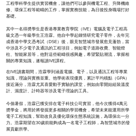
工程學科學生提供實習機會，讓他們可以參與機電工程、升降機維
修、環保工程等範疇的工作，掌握實務技能，為日後投身職場打好
基礎。
其中一名得奬學生是香港專業教育學院（IVE）電腦及電子工程高
級文憑一年級學生王浩霖。他自中學起鍾情研究電子零件，去年完
成香港中學文憑考試（DSE）後，眼見智慧城市發展愈見蓬勃，當
中涉及不少電子及通訊的工程項目，例如電子道路收費、智能燈
柱、智能家居等，他對這些範疇很感興趣，希望緊貼潮流，掌握相
關的專業知識，遂報讀IVE課程。
在IVE讀書期間，浩霖學到涵蓋電腦、電子，以及通訊工程等專業
知識，理論與實務並重。他學術表現優異，累計平均積點（GPA）
接近滿分，浩霖尤其喜愛動手實驗的課堂，例如由零開始組裝溫度
計、濕度計、計時器等涉及電子理論的工具。
今個暑假，浩霖已獲安排在電子科技公司實習，他今次獲得4萬元
奬學金，將用於將發掘更多相關的學習機會，希望未來能運用所學
電子工程知識，幫助改良及優化環保生態系統設施，為環保出一分
力。浩霖期望在30歲前能夠成為一名電子工程師，為智慧城市的發
展貢獻所學。