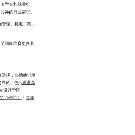
、奖学金和就业机
新月异的行业需求。
施管理、机电工程，
以至国家培育更多具
修选择，协助他们培
构成员，包括
香港高
专设计学院
（MSTI）
丶
青年