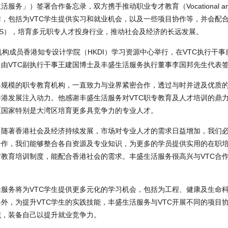
）签署合作备忘录，双方携手推动职业专才教育（Vocational and Pro
及深化多方面合作，包括为VTC学生提供实习和就业机会，以及一些项目协作等，并会
n Scheme，VPAS），培育多元职专人才投身行业，推动社会及经济的长远发展。
机构成员香港知专设计学院（HKDI）学习资源中心举行，在VTC执行干
由VTC副执行干事王建国博士及丰盛生活服务执行董事李国邦先生代表
最具规模的职专教育机构，一直致力与业界紧密合作，透过与时并进及优质
港发展注入动力。他感谢丰盛生活服务对VTC职专教育及人才培训的鼎力
至国家特别是大湾区培育更多具竞争力的专业人才。
「随著香港社会及经济持续发展，市场对专业人才的需求日益增加，我们
合作，我们能够整合各自资源及专业知识，为更多的学员提供实用的在职
才教育培训制度，能配合香港社会的需求。丰盛生活服务很高兴与VTC合
服务将为VTC学生提供更多元化的学习机会，包括为工程、健康及生命
外，为提升VTC学生的实践技能，丰盛生活服务与VTC开展不同的项目
识，装备自己以提升就业竞争力。