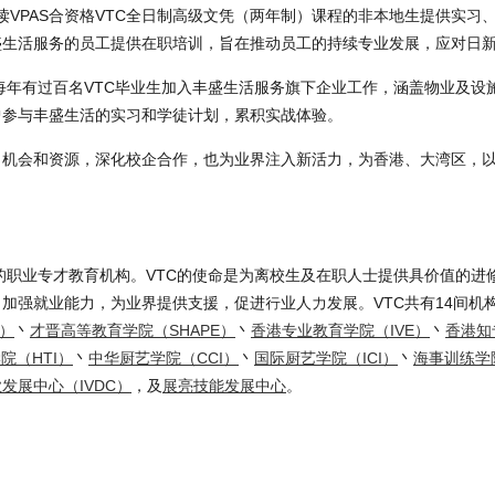
读VPAS合资格VTC全日制高级文凭（两年制）课程的非本地生提供实习
盛生活服务的员工提供在职培训，旨在推动员工的持续专业发展，应对日
，每年有过百名VTC毕业生加入丰盛生活服务旗下企业工作，涵盖物业及设
曾参与丰盛生活的实习和学徒计划，累积实战体验。
习机会和资源，深化校企合作，也为业界注入新活力，为香港、大湾区，
模的职业专才教育机构。VTC的使命是为离校生及在职人士提供具价值的进
加强就业能力，为业界提供支援，促进行业人力发展。VTC共有14间机
K）
丶
才晋高等教育学院（SHAPE）
丶
香港专业教育学院（IVE）
丶
香港知
院（HTI）
丶
中华厨艺学院（CCI）
丶
国际厨艺学院（ICI）
丶
海事训练学院
发展中心（IVDC）
，及
展亮技能发展中心
。