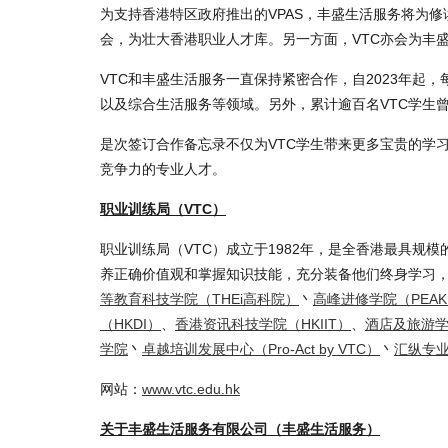
为支持香港特区政府推出的VPAS，丰盛生活服务将为修
会，为壮大香港职业人才库。另一方面，VTC亦会为丰
VTC和丰盛生活服务一直保持紧密合作，自2023年起
以及综合生活服务等领域。另外，累计逾百名VTC学生
是次签订合作备忘录不仅为VTC学生带来更多宝贵的学
竞争力的专业人才。
职业训练局（VTC）
职业训练局（VTC）成立于1982年，是全香港最具规
养正确价值观和掌握知识技能，充分装备他们终身学习，
等教育科技学院（THEi高科院）
丶
高峰进修学院（PEA
（HKDI）
、
香港资讯科技学院（HKIIT）
、
酒店及旅游学
学院
丶
卓越培训发展中心（Pro-Act by VTC）
丶
汇纵专业
网站：
www.vtc.edu.hk
关于丰盛生活服务有限公司（丰盛生活服务）