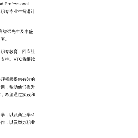
fessional
配合职专毕业生留港计
事唐智强先生及丰盛
签署。
的职专教育，回应社
支持。VTC将继续
必须积极提供有效的
培训，帮助他们提升
作，希望通过实践和
科学，以及商业学科
协作，以及举办职业