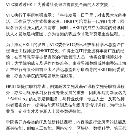
VTC将透过HKIIT为香港社会致力提供更全面的人才支援。」
VTC执行干事唐智强表示：「科技发展一日千里，对市民大众的生
活、工作及学习方式带来改变。HKIIT将培育新一代的IT专才，回
应各行各业强大的人力需求，同时，HKIIT的成立为本港的资讯科
技人才发展建构蓝图，亦为香港的职业专才教育奠定重要里程。」
为了推动HKIIT的发展，VTC委任VTC资讯科技学科学术总监许仁
强博士工程师担任HKIIT院长。许博士在IT行业拥有丰富广泛的经
验，在高等教育界亦是资深的行政管理人员，他将会带领筹划小
组，为学院的成立及运作作好准备。由业界翘楚组成并由香港上海
汇丰银行有限公司前亚太区营运总监郑小康领导的HKIIT顾问委员
会，亦会为学院的策略发展出谋献策。
HKIIT除提供职前培训，例如高级文凭及基础课程文凭等职前课程
外，亦深明终身学习及行业专业发展的重要，因此学院将新设名为
「SkillsUp」的在职培训服务，与行业伙伴、专业人士，及其他持
份者紧密合作，提供技能再培训及技能提升等培训课程，为行业从
业员、企业专才及在职人士装备数码技能。
学院将开办各类的IT及创新科技课程，内容涵盖行业所需的技能及
新兴技能，例如人工智能、网络安全、区块链、数据科学、第三代