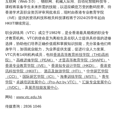
互联网（Web 3.0）、物联网、机械人应用、自动化智能科技等，
课程将装备学生未来所需的技能，以适应瞬息万变的数码世界。待
香港学术及职业资历评审局批准后，现时由香港专业教育学院
（IVE）提供的资讯科技和相关科技课程将于2024/25学年起由
HKIIT继续营运。
职业训练局（VTC）成立于1982年，是全香港最具规模的职业专
才教育机构。VTC的使命是为离校生及在职人士提供具价值的进修
选择，协助他们培养正确价值观和掌握知识技能，充分装备他们终
身学习，加强就业能力，为业界提供支援，促进行业人力发展。
VTC共有14间机构成员，包括
香港高等教育科技学院（THEi高科
院）
丶
高峰进修学院（PEAK）
丶
才晋高等教育学院（SHAPE）
丶
香港专业教育学院（IVE）
丶
香港知专设计学院（HKDI）
、
香港资
讯科技学院（HKIIT）
、
酒店及旅游学院（HTI）
丶
中华厨艺学院
（CCI）
丶
国际厨艺学院（ICI）
丶
海事训练学院（MSTI）
丶
青年
学院
丶
卓越培训发展中心（Pro-Act by VTC）
丶
汇纵专业发展中心
（IVDC）
，及
展亮技能发展中心
。
网站：
www.vtc.edu.hk
传媒查询：2836 1046