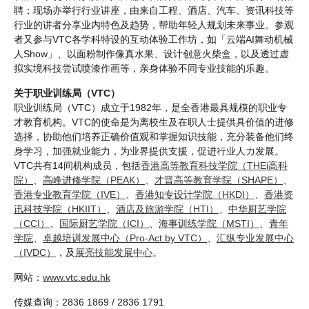
聘；现场亦举行行业讲座，由来自工程、酒店、汽车、资讯科技等
行业的讲者分享业内特色及趋势，帮助年轻人规划未来事业。参观
者又参与VTC各学科特设的互动体验工作坊，如「云端AI舞动机械
人Show」、以面粉制作像真水果、设计创意火柴盒，以及透过虚
拟实境科技尝试喷漆作画等，亲身体验不同专业技能的乐趣。
关于职业训练局（VTC）
职业训练局（VTC）成立于1982年，是全香港最具规模的职业专
才教育机构。VTC的使命是为离校生及在职人士提供具价值的进修
选择，协助他们培养正确价值观和掌握知识技能，充分装备他们终
身学习，加强就业能力，为业界提供支援，促进行业人力发展。
VTC共有14间机构成员，包括
香港高等教育科技学院（THEi高科
院）
、
高峰进修学院（PEAK）
、
才晋高等教育学院（SHAPE）
、
香港专业教育学院（IVE）
、
香港知专设计学院（HKDI）
、
香港资
讯科技学院（HKIIT）
、
酒店及旅游学院（HTI）
、
中华厨艺学院
（CCI）
、
国际厨艺学院（ICI）
、
海事训练学院（MSTI）
、
青年
学院
、
卓越培训发展中心（Pro-Act by VTC）
、
汇纵专业发展中心
（IVDC）
，及
展亮技能发展中心
。
网站：
www.vtc.edu.hk
传媒查询：2836 1869 / 2836 1791