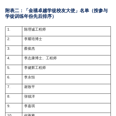
附表二：「金禧卓越学徒校友大使」名单（按参与
学徒训练年份先后排序）
1.
陈理诚工程师
2.
李耀培博士
3.
蔡俊杰
4.
李志康博士、工程师
5.
李健辉工程师
6.
李永恒
7.
谢致平
8.
张镇洋
9.
李嘉琪
10.
何善雅