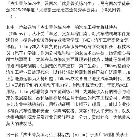
「杰出菁英练习生」及四名「优异菁英练习生」，另有四名学徒获
颁2025/26年度「尤德爵士纪念基金优秀学徒奖」（详见附表
一）。
其中一位获选为「杰出菁英练习生」的汽车工程女将林映彤
（Tiffany），从小受「车迷」父亲耳濡目染，对汽车结构与零件充
满好奇，循兴趣修读香港专业教育学院（IVE）汽车工程高级文凭
课程。Tiffany加入大昌贸易行汽车服务中心有限公司担任工程技术
员（汽车）学徒，作为公司现时唯一的女技术员学徒，她凭细心与
耐性脱颖而出，尤其在车身修复方面展现独特优势，她能仔细处理
每道凹陷与刮痕，让损毁的汽车重获「第二生命」。Tiffany指如今
汽车工程业日益现代化，以科技辅助检测和维修已获广泛应用，加
上新能源运输为大势所趋，Tiffany亦装备自己迎接汽车新时代，透
过IVE课程学到有关电动车电力学、制动系统等知识，于职场大派
用场。Tiffany感恩能参与学徒训练计划，为她提供入行的机会与稳
定的发展路径。她长远目标是创立属于自己的汽车工程公司，希望
在此专业中驰骋前行，用行动证明「巾帼不让须眉」。能以专业技
术确保汽车性能和安全，保障驾驶者、乘客和行人平安出行，以及
为推动新能源发展及行业升级转型出一分力，贡献社会，为她带来
莫大的成功感。
另一位「杰出菁英练习生」林启贤（Victor）于酒店管理相关学士