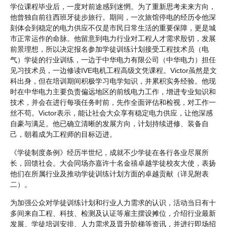
学位课程毕业后，一度对前途感到迷惘。为了重新思考未来方向，
他曾独自前往西班牙徒步旅行。期间，一次旅馆停电的经历令他深
刻体会到稳定的电力供应不仅是市民日常生活的重要保障，更是城
市正常运作的命脉。他留意到电力行业对工程人才需求殷切，发展
前景理想，所以决定报名参加学徒训练计划接受工程技术员（电
气）学徒的行业训练，一边于中华电力有限公司（中华电力）担任
见习技术员，一边修读IVE电机工程高级文凭课程。Victor虽然是文
科出身，但在培训期间积极学习电学知识，并累积实务经验。他现
时在中华电力主要负责偏远地区的前线电力工作，增进专业知识和
技术，并会在进行每项任务时前，先作全面评估和检视，对工作一
丝不苟。Victor表示，能让社会大众享有稳定电力供应，让他深感
自豪与满足。他已确立清晰的发展方向，计划持续进修、装备自
己，朝着成为工程师的目标迈进。
《学徒制度条例》经历半世纪，成就不少学徒在各行各业尽展所
长，回馈社会。大会同场亦嘉许十名金禧卓越学徒校友大使，表扬
他们在所属行业及推动学徒训练计划方面的卓越贡献（详见附表
二）。
为加强公众对学徒训练计划和行业人力需求的认识，活动当日有十
多间来自工程、科技、检测及认证等雇主摆设摊位，介绍行业最新
发展、学徒培训安排、人力需求及晋升阶梯等资讯，并进行即场招