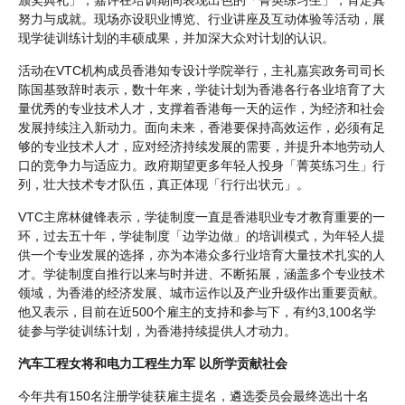
努力与成就。现场亦设职业博览、行业讲座及互动体验等活动，展
现学徒训练计划的丰硕成果，并加深大众对计划的认识。
活动在VTC机构成员香港知专设计学院举行，主礼嘉宾政务司司长
陈国基致辞时表示，数十年来，学徒计划为香港各行各业培育了大
量优秀的专业技术人才，支撑着香港每一天的运作，为经济和社会
发展持续注入新动力。面向未来，香港要保持高效运作，必须有足
够的专业技术人才，应对经济持续发展的需要，并提升本地劳动人
口的竞争力与适应力。政府期望更多年轻人投身「菁英练习生」行
列，壮大技术专才队伍，真正体现「行行出状元」。
VTC主席林健锋表示，学徒制度一直是香港职业专才教育重要的一
环，过去五十年，学徒制度「边学边做」的培训模式，为年轻人提
供一个专业发展的选择，亦为本港众多行业培育大量技术扎实的人
才。学徒制度自推行以来与时并进、不断拓展，涵盖多个专业技术
领域，为香港的经济发展、城市运作以及产业升级作出重要贡献。
他又表示，目前在近500个雇主的支持和参与下，有约3,100名学
徒参与学徒训练计划，为香港持续提供人才动力。
汽车工程女将和电力工程生力军 以所学贡献社会
今年共有150名注册学徒获雇主提名，遴选委员会最终选出十名