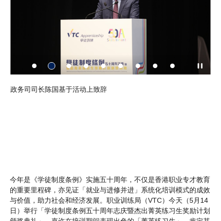
计划
政务司司长陈国基于活动上致辞
V
孙玉
席助
右
事唐
里程
今年是《学徒制度条例》实施五十周年，不仅是香港职业专才教育
的重要里程碑，亦见证「就业与进修并进」系统化培训模式的成效
与价值，助力社会和经济发展。职业训练局（VTC）今天（5月14
日）举行「学徒制度条例五十周年志庆暨杰出菁英练习生奖励计划
颁奖典礼」，嘉许在培训期间表现出色的「菁英练习生」，肯定其