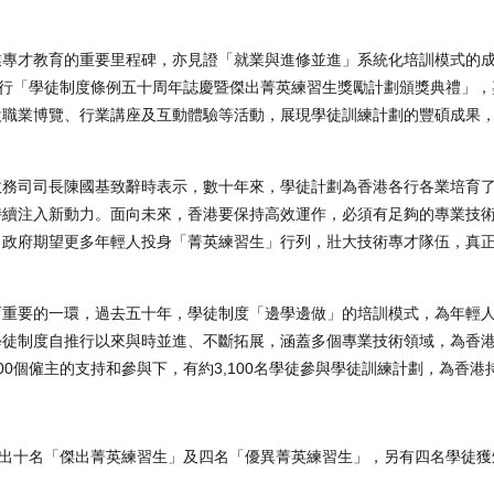
業專才教育的重要里程碑，亦見證「就業與進修並進」系統化培訓模式的
）舉行「學徒制度條例五十周年誌慶暨傑出菁英練習生獎勵計劃頒獎典禮」
設職業博覽、行業講座及互動體驗等活動，展現學徒訓練計劃的豐碩成果
政務司司長陳國基致辭時表示，數十年來，學徒計劃為香港各行各業培育
持續注入新動力。面向未來，香港要保持高效運作，必須有足夠的專業技
。政府期望更多年輕人投身「菁英練習生」行列，壯大技術專才隊伍，真
育重要的一環，過去五十年，學徒制度「邊學邊做」的培訓模式，為年輕
學徒制度自推行以來與時並進、不斷拓展，涵蓋多個專業技術領域，為香
0個僱主的支持和參與下，有約3,100名學徒參與學徒訓練計劃，為香港
出十名「傑出菁英練習生」及四名「優異菁英練習生」，另有四名學徒獲頒2