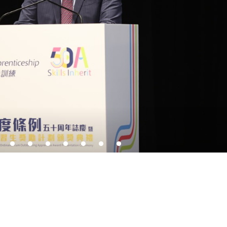
VTC主席林健鋒致辭