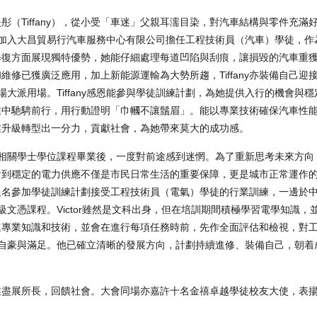
（Tiffany），從小受「車迷」父親耳濡目染，對汽車結構與零件充滿
fany加入大昌貿易行汽車服務中心有限公司擔任工程技術員（汽車）學徒，
修復方面展現獨特優勢，她能仔細處理每道凹陷與刮痕，讓損毀的汽車重
測和維修已獲廣泛應用，加上新能源運輸為大勢所趨，Tiffany亦裝備自己
場大派用場。Tiffany感恩能參與學徒訓練計劃，為她提供入行的機會與
業中馳騁前行，用行動證明「巾幗不讓鬚眉」。能以專業技術確保汽車性
業升級轉型出一分力，貢獻社會，為她帶來莫大的成功感。
管理相關學士學位課程畢業後，一度對前途感到迷惘。為了重新思考未來方
會到穩定的電力供應不僅是市民日常生活的重要保障，更是城市正常運作
報名參加學徒訓練計劃接受工程技術員（電氣）學徒的行業訓練，一邊於
級文憑課程。Victor雖然是文科出身，但在培訓期間積極學習電學知識，
進專業知識和技術，並會在進行每項任務時前，先作全面評估和檢視，對
深感自豪與滿足。他已確立清晰的發展方向，計劃持續進修、裝備自己，朝
業盡展所長，回饋社會。大會同場亦嘉許十名金禧卓越學徒校友大使，表