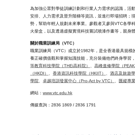
為加強公眾對學徒訓練計劃和行業人力需求的認識，活
安排、人力需求及晉升階梯等資訊，並進行即場招聘；
勢，幫助年輕人規劃未來事業。參觀者又參與VTC各學科
火柴盒，以及透過虛擬實境科技嘗試噴漆作畫等，親身
關於職業訓練局（VTC）
職業訓練局（VTC）成立於1982年，是全香港最具規
養正確價值觀和掌握知識技能，充分裝備他們終身學習，
等教育科技學院（THEi高科院）
、
高峰進修學院（PEA
（HKDI）
、
香港資訊科技學院（HKIIT）
、
酒店及旅遊學
學院
、
卓越培訓發展中心（Pro-Act by VTC）
、
匯縱專業
網站：
www.vtc.edu.hk
傳媒查詢：2836 1869 / 2836 1791