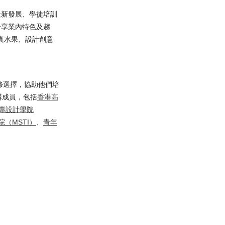
最新發展、學徒培訓
分享業內特色及趨
真水果、設計創意
修選擇，協助他們培
構成員，包括
香港高
專設計學院
（MSTI）
、
青年