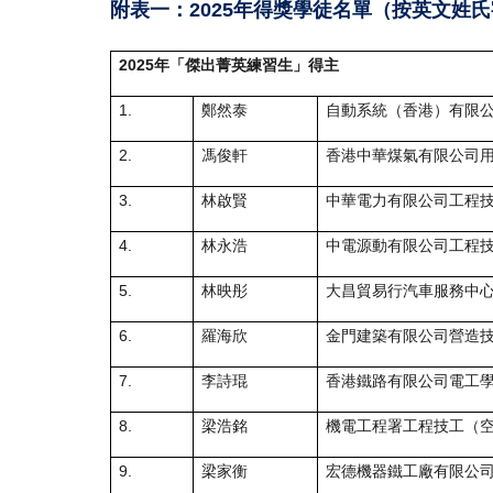
附表一：2025年得獎學徒名單（按英文姓
2025年「傑出菁英練習生」得主
1.
鄭然泰
自動系統（香港）有限
2.
馮俊軒
香港中華煤氣有限公司
3.
林啟賢
中華電力有限公司工程
4.
林永浩
中電源動有限公司工程
5.
林映彤
大昌貿易行汽車服務中
6.
羅海欣
金門建築有限公司營造
7.
李詩琨
香港鐵路有限公司電工
8.
梁浩銘
機電工程署工程技工（
9.
梁家衡
宏德機器鐵工廠有限公