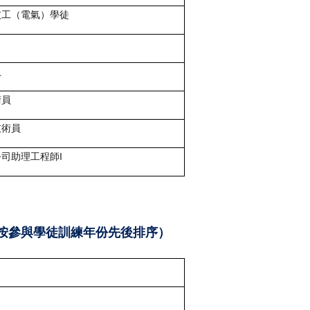
技工（電氣）學徒
員
術員
技術員
司助理工程師I
按參與學徒訓練年份先後排序）