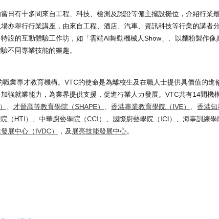
動當日有十多間來自工程、科技、檢測及認證等僱主擺設攤位，介紹行業
現場亦舉行行業講座，由來自工程、酒店、汽車、資訊科技等行業的講者
特設的互動體驗工作坊，如「雲端AI舞動機械人Show」、以麵粉製作像
體驗不同專業技能的樂趣。
模的職業專才教育機構。VTC的使命是為離校生及在職人士提供具價值的進
加強就業能力，為業界提供支援，促進行業人力發展。VTC共有14間機
K）
、
才晉高等教育學院（SHAPE）
、
香港專業教育學院（IVE）
、
香港知
院（HTI）
、
中華廚藝學院（CCI）
、
國際廚藝學院（ICI）
、
海事訓練學院
發展中心（IVDC）
，及
展亮技能發展中心
。