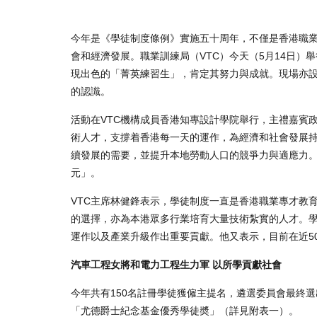
今年是《學徒制度條例》實施五十周年，不僅是香港職
會和經濟發展。職業訓練局（VTC）今天（5月14日
現出色的「菁英練習生」，肯定其努力與成就。現場亦
的認識。
活動在VTC機構成員香港知專設計學院舉行，主禮嘉賓
術人才，支撐着香港每一天的運作，為經濟和社會發展
續發展的需要，並提升本地勞動人口的競爭力與適應力
元」。
VTC主席林健鋒表示，學徒制度一直是香港職業專才教
的選擇，亦為本港眾多行業培育大量技術紮實的人才。
運作以及產業升級作出重要貢獻。他又表示，目前在近50
汽車工程女將和電力工程生力軍 以所學貢獻社會
今年共有150名註冊學徒獲僱主提名，遴選委員會最終選
「尤德爵士紀念基金優秀學徒奬」（詳見附表一）。