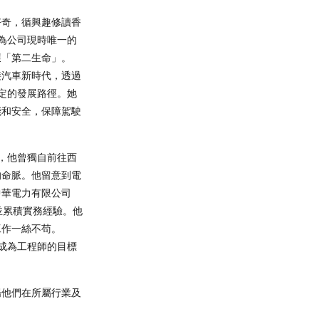
好奇，循興趣修讀香
作為公司現時唯一的
獲「第二生命」。
迎接汽車新時代，透過
穩定的發展路徑。她
能和安全，保障駕駛
向，他曾獨自前往西
的命脈。他留意到電
中華電力有限公司
並累積實務經驗。他
工作一絲不苟。
着成為工程師的目標
揚他們在所屬行業及