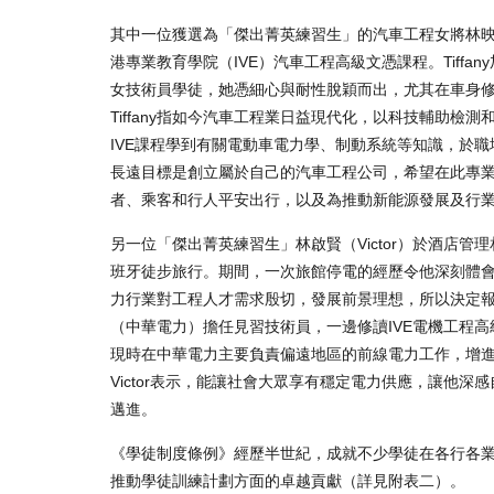
其中一位獲選為「傑出菁英練習生」的汽車工程女將林映彤
港專業教育學院（IVE）汽車工程高級文憑課程。Tif
女技術員學徒，她憑細心與耐性脫穎而出，尤其在車身
Tiffany指如今汽車工程業日益現代化，以科技輔助檢
IVE課程學到有關電動車電力學、制動系統等知識，於職
長遠目標是創立屬於自己的汽車工程公司，希望在此專
者、乘客和行人平安出行，以及為推動新能源發展及行
另一位「傑出菁英練習生」林啟賢（Victor）於酒店
班牙徒步旅行。期間，一次旅館停電的經歷令他深刻體
力行業對工程人才需求殷切，發展前景理想，所以決定
（中華電力）擔任見習技術員，一邊修讀IVE電機工程高
現時在中華電力主要負責偏遠地區的前線電力工作，增
Victor表示，能讓社會大眾享有穩定電力供應，讓他
邁進。
《學徒制度條例》經歷半世紀，成就不少學徒在各行各
推動學徒訓練計劃方面的卓越貢獻（詳見附表二）。