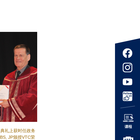
业典礼上获时任政务
BS, JP颁授VTC荣