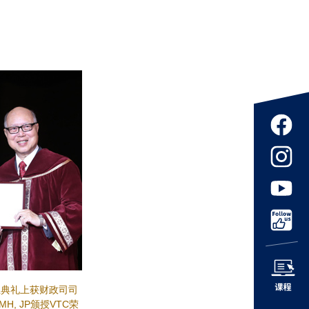
业典礼上获财政司司
 MH, JP颁授VTC荣