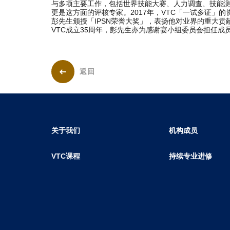
与多项主要工作，包括世界技能大赛、人力调查、技能
更是这方面的评核专家。2017年，VTC「一试多证」的协
彭先生颁授「IPSN荣誉大奖」，表扬他对业界的重大
VTC成立35周年，彭先生亦为感谢宴小组委员会担任成
返回
关于我们
机构成员
VTC课程
持续专业进修