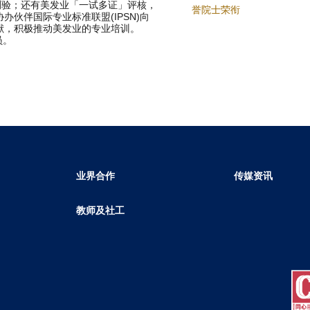
测验；还有美发业「一试多证」评核，
誉院士荣衔
办伙伴国际专业标准联盟(IPSN)向
贡献，积极推动美发业的专业培训。
员。
业界合作
传媒资讯
教师及社工