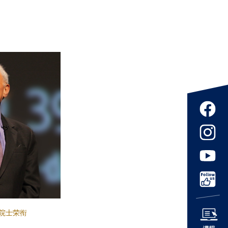
誉院士荣衔