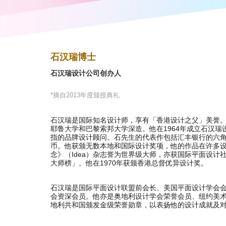
石汉瑞博士
石汉瑞设计公司创办人
*摘自2013年度颁授典礼
石汉瑞是国际知名设计师，享有「香港设计之父」美誉
耶鲁大学和巴黎索邦大学深造。他在1964年成立石汉
指的品牌设计顾问。石先生的代表作包括汇丰银行的六
币。他获颁无数本地和国际设计奖项，他的作品在许多
念》（Idea）杂志誉为世界级大师，亦获国际平面设计社团
大师榜」。他在1970年获颁香港总督优异设计奖。
石汉瑞是国际平面设计联盟前会长、美国平面设计学会
会资深会员。他亦是奥地利设计学会荣誉会员、纽约美术
地利共和国颁发金级荣誉勋章，以表扬他的设计成就及