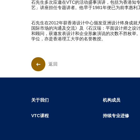
石先生多次应邀在VTC的活动盛事演讲，包括为香港知专设
艺」讲座担任专题讲者。他早于1981年便已为前李惠利
石先生在2012年获香港设计中心颁发亚洲设计终身成
国际市场的沟通及交流》及《石汉瑞：平面设计师之设
和顾问，获邀发表设计和企业形象演说的次数不胜枚举
学位，亦是香港理工大学的名誉教授。
返回
关于我们
机构成员
VTC课程
持续专业进修