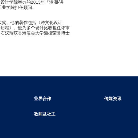
计学院举办的2013年「港潮‧讲
工业学院担任顾问。
就大奖。他的著作包括《跨文化设计—
计历程》。他为多个设计比赛担任评审
。石汉瑞获香港浸会大学颁授荣誉博士
业界合作
传媒资讯
教师及社工