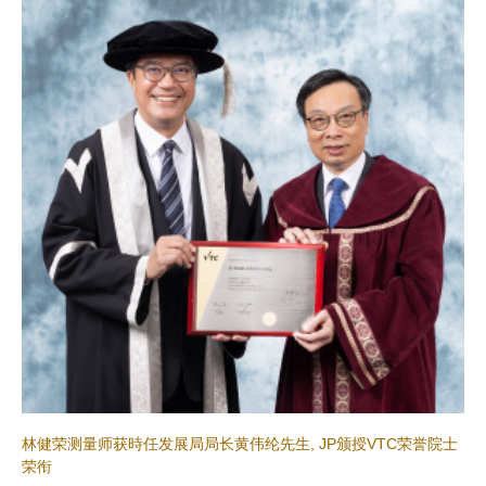
林健荣测量师获時任发展局局长黄伟纶先生, JP颁授VTC荣誉院士
荣衔