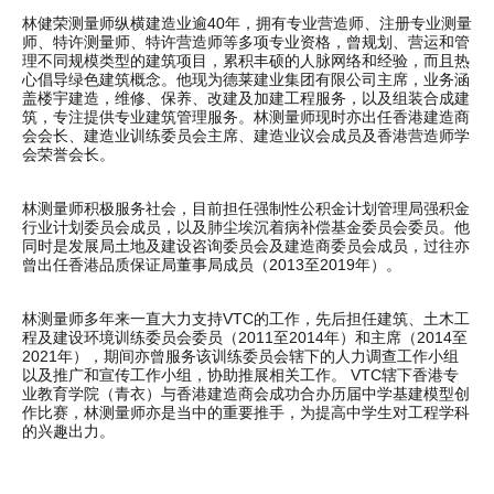
林健荣测量师纵横建造业逾40年，拥有专业营造师、注册专业测量
师、特许测量师、特许营造师等多项专业资格，曾规划、营运和管
理不同规模类型的建筑项目，累积丰硕的人脉网络和经验，而且热
心倡导绿色建筑概念。他现为德莱建业集团有限公司主席，业务涵
盖楼宇建造，维修、保养、改建及加建工程服务，以及组装合成建
筑，专注提供专业建筑管理服务。林测量师现时亦出任香港建造商
会会长、建造业训练委员会主席、建造业议会成员及香港营造师学
会荣誉会长。
林测量师积极服务社会，目前担任强制性公积金计划管理局强积金
行业计划委员会成员，以及肺尘埃沉着病补偿基金委员会委员。他
同时是发展局土地及建设咨询委员会及建造商委员会成员，过往亦
曾出任香港品质保证局董事局成员（2013至2019年）。
林测量师多年来一直大力支持VTC的工作，先后担任建筑、土木工
程及建设环境训练委员会委员（2011至2014年）和主席（2014至
2021年），期间亦曾服务该训练委员会辖下的人力调查工作小组
以及推广和宣传工作小组，协助推展相关工作。 VTC辖下香港专
业教育学院（青衣）与香港建造商会成功合办历届中学基建模型创
作比赛，林测量师亦是当中的重要推手，为提高中学生对工程学科
的兴趣出力。