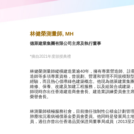
林健榮測量師, MH
德萊建業集團有限公司主席及執行董事
*摘自2021年度頒授典禮
林健榮測量師縱橫建造業逾40年，擁有專業營造師、註
造師等多項專業資格，曾規劃、營運和管理不同規模類
經驗，而且熱心倡導綠色建築概念。他現為德萊建業集
維修、保養、改建及加建工程服務，以及組裝合成建築
師現時亦出任香港建造商會會長、建造業訓練委員會主
榮譽會長。
林測量師積極服務社會，目前擔任強制性公積金計劃管
肺塵埃沉着病補償基金委員會委員。他同時是發展局土
員，過往亦曾出任香港品質保證局董事局成員（2013至2