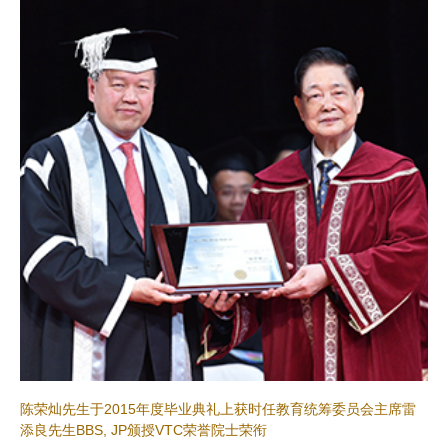
陈荣灿先生于2015年度毕业典礼上获时任教育统筹委员会主席雷
添良先生BBS, JP颁授VTC荣誉院士荣衔