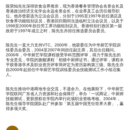
陈荣灿先生深得饮食业界推崇，现为香港餐务管理协会名誉会长及
香港政治经济文化学会永远名誉会长，在业界及工会历任领导职
位。他亦曾获选为立法会议员，分别于1995至1997年担任酒店及
饮食界功能组别议员，香港回归期间当选临时立法会议员，以及于
1998至2000年担任劳工界功能组别议员。香港特别行政区第一届
政府于1997年成立之时，陈先生亦担任推选委员会委员。
陈先生一直大力支持VTC。2000年，他获委任为中华厨艺学院训
练委员会委员，2004至2007年间担任副主席，其后出任顾问。
2006年，中华厨艺学院课程接受学科范围评审，得力于陈先生的
专业意见，学院的旗舰课程「初级中厨师证书」通过评审，课程水
平获香港学术及职业资历评审局评定为资历架构第三级。陈先生亦
自2000年起担任中华厨艺学院训练委员会技能测试工作小组召集
人。
陈先生推动中港两地专业交流，不遗余力。在他襄助下，中华厨艺
学院联同广东省人力资源和社会保障厅，举办「一试两证」中厨师
技能测试，更获授权在学院内举行此项职业资格考核。2004年，
陈先生领导学院团队赴广州参加「第五届中国烹饪世界大赛」，赢
得多项大奖。