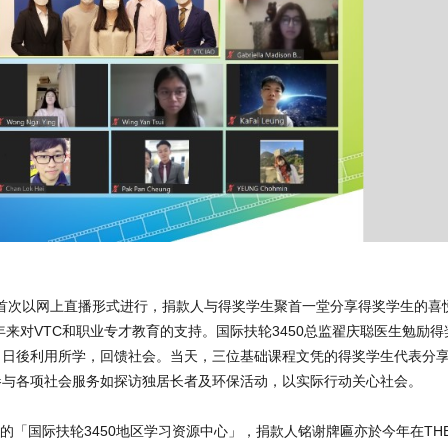
10日首次以网上直播形式进行，捐款人与得奖学生聚首一堂分享得奖学生的
多年来对VTC和职业专才教育的支持。国际扶轮3450总监翟庆聪医生勉励
，日後利用所学，回馈社会。当天，三位基础课程文凭的得奖学生代表分
参与各项社会服务如探访独居长者及环保活动，以实际行动关心社会。
校的「国际扶轮3450地区学习资源中心」，捐款人铭谢牌匾亦於今年在TH