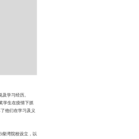
喜悦及学习经历。
得奖学生在疫情下抓
享了他们在学习及义
Ei柴湾院校设立，以