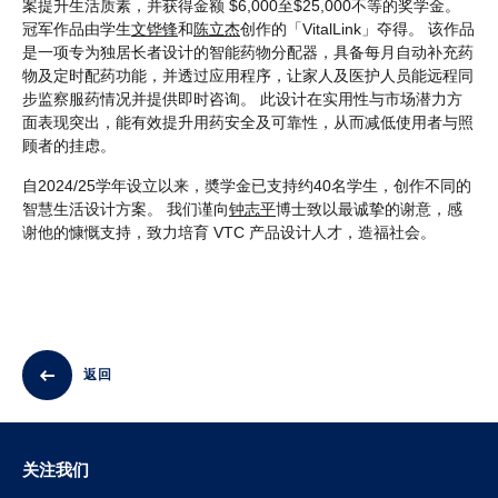
案提升生活质素，并获得金额 $6,000至$25,000不等的奖学金。
冠军作品由学生
文铧锋
和
陈立杰
创作的「VitalLink」夺得。 该作品
是一项专为独居长者设计的智能药物分配器，具备每月自动补充药
物及定时配药功能，并透过应用程序，让家人及医护人员能远程同
步监察服药情况并提供即时咨询。 此设计在实用性与市场潜力方
面表现突出，能有效提升用药安全及可靠性，从而减低使用者与照
顾者的挂虑。
自2024/25学年设立以来，奬学金已支持约40名学生，创作不同的
智慧生活设计方案。 我们谨向
钟志平
博士致以最诚挚的谢意，感
谢他的慷慨支持，致力培育 VTC 产品设计人才，造福社会。
返回
关注我们