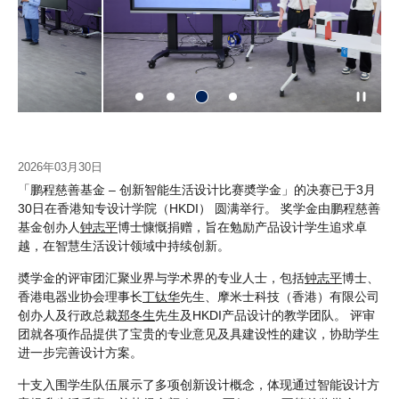
2026年03月30日
「鹏程慈善基金 – 创新智能生活设计比赛奬学金」的决赛已于3月
30日在香港知专设计学院（HKDI） 圆满举行。 奖学金由鹏程慈善
基金创办人
钟志平
博士慷慨捐赠，旨在勉励产品设计学生追求卓
越，在智慧生活设计领域中持续创新。
奬学金的评审团汇聚业界与学术界的专业人士，包括
钟志平
博士、
香港电器业协会理事长
丁钛华
先生、摩米士科技（香港）有限公司
创办人及行政总裁
郑冬生
先生及HKDI产品设计的教学团队。 评审
团就各项作品提供了宝贵的专业意见及具建设性的建议，协助学生
进一步完善设计方案。
十支入围学生队伍展示了多项创新设计概念，体现通过智能设计方