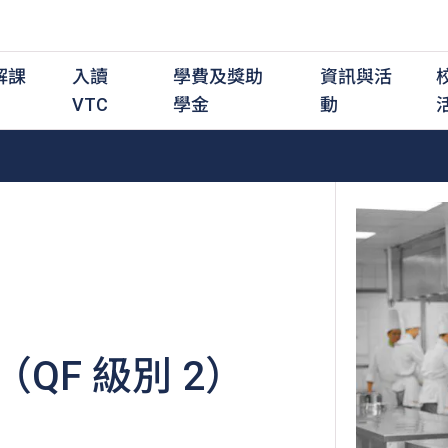
解課
入讀
學費及獎助
資訊與活
VTC
學金
動
職前培訓課程
職前培訓
學費及資助
入學資訊
在職培訓課程
在職培訓
獎學金
學歷程度
其
最新動態
全日制中六或以上
全日制中六或以上
全日制中六或以上
持續專業進修
持續專業進修
獎學金及獎勵計劃
學士學位
應
活動重溫
全日制中三或以上
全日制中三或以上
全日制中三或以上
夜間兼讀制
夜間兼讀制
高級文憑
社
銜接學士學位
銜接學士學位
夜間兼讀制
日間兼讀制
日間兼讀制
文憑
其
日間兼讀制
證書
專
QF 級別 2）
學