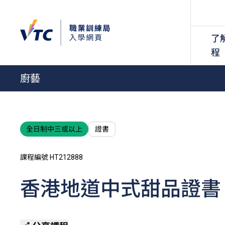
了
程
廚藝
全日制中三或以上
證書
課程編號 HT212888
香港地道中式甜品證書（