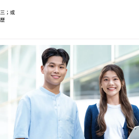
三；或
歷