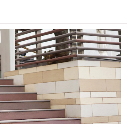
VTC可因應情況取消任何課程、修正課程名稱、內容或更改開辦課程
人員的健康水平，並須於入學前接受一次自費的健康檢查，包括
大便種菌檢查、甲型肝炎病毒抗體 lgG 測試。
陰性，建議學生注射疫苗。
科書、制服及安全鞋，如學生未符合指定要求，本學院有權取消
容，尚有其他單元未能盡錄。
其他院校及地點上課或實習（包括星期六、日、公眾假期及晚上