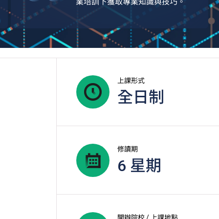
業培訓下獲取專業知識與技巧。
上課形式
全日制
。
修讀期
6 星期
開辦院校 / 上課地點