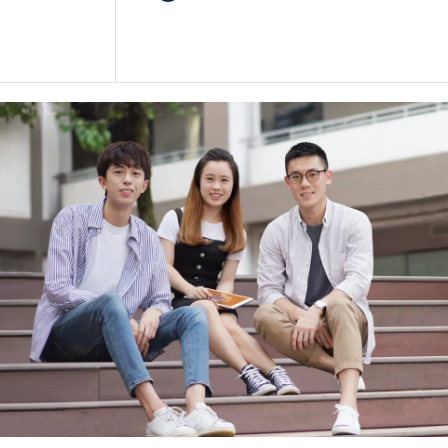
課程以中文授課並輔以英語詞彙。
學生或須於其他 VTC 院校上課。
的院校／分校／上課地點。
學生在受訓期間，必須符合食物處理
胸部X光檢查、小便常規、大便常規、
若甲型肝炎病毒抗體的測試結果呈現
學生須自費驗身及購買課程指定之教
其入學資格。
課程內容中所列項目只是課程重點內
為配合課程需要，學生可能被安排於
實習）。