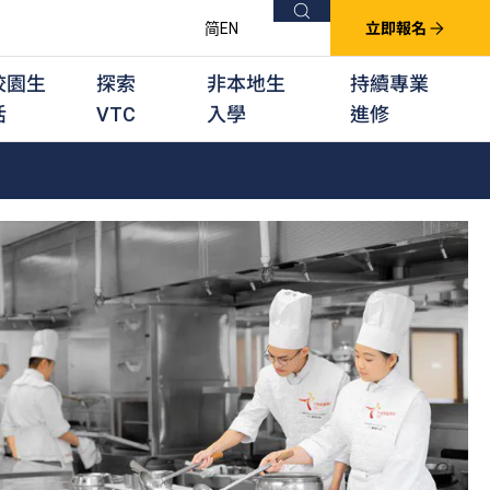
搜尋
简
EN
立即報名
校園生
探索
非本地生
持續專業
活
VTC
入學
進修
他課程
用學習課程
群培訓計劃
他專業課程
業考試及認可
徒及其他訓練計劃