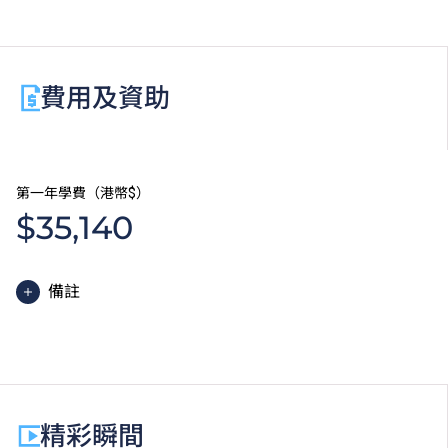
費用及資助
第一年學費（港幣$）
$35,140
備註
高級文憑課程的一般修讀期為兩年，每年學費分兩期繳
付。每期學費為港幣$17,570。
除學費外，學生須繳交其他費用如保證金及學生會年
費。高級文憑學生需繳交中文及普通話單元研習教材
精彩瞬間
費。