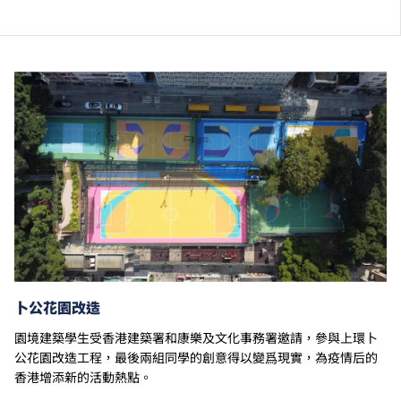
為增強對學生的學習支援，學院或會要求部分學生修讀
銜接單元／增潤課程；或需參加額外培訓／實習／公開
考試，並繳付所需費用。
學費水平會每年檢討。課程第二年學費水平會因應通脹
及有關因素作調整。
以上資料只適用於
本地學生
。
卜公花園改造
園境建築學生受香港建築署和康樂及文化事務署邀請，參與上環卜
公花園改造工程，最後兩組同學的創意得以變爲現實，為疫情后的
香港增添新的活動熱點。