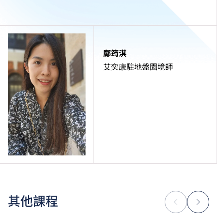
鄺筠淇
艾奕康駐地盤園境師
其他課程