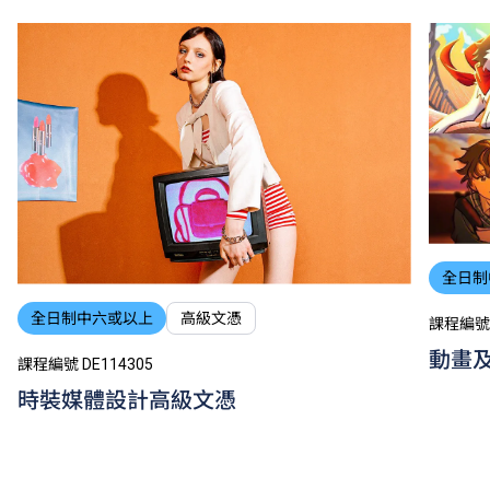
全日制
全日制中六或以上
高級文憑
課程編號 
動畫
課程編號 DE114305
時裝媒體設計高級文憑