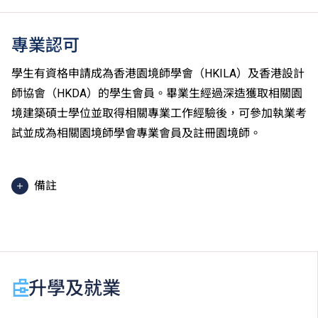
專業認可
學生有資格申請成為香港園境師學會（HKILA）及香港設計
師協會（HKDA）的學生會員。畢業生經過深造獲取相關園
境建築碩士學位並取得相關專業工作經驗後，可參加執業考
試並成為相關園境師學會專業會員及註冊園境師。
備註
課程內容只適用於本地申請人。有關
非本地申請人
之課
程資料，請
按此
。
學生或須於其他VTC院校上課。VTC可因應情況取消任
何課程、修正課程名稱、內容或更改開辦課程的院校／
升學及就業
分校／上課地點。