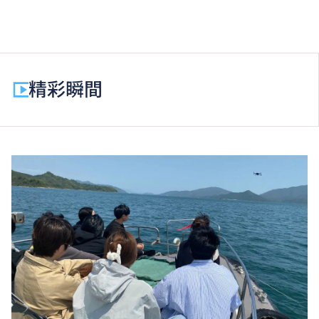
高級文憑課程的一般修讀期為兩年，每年學費分兩期繳
付。每期學費為港幣$17,570。
除學費外，學生須繳交其他費用如保證金及學生會年
費。高級文憑學生需繳交中文及普通話單元研習教材
精彩瞬間
費。
為增強對學生的學習支援，學院或會要求部分學生修讀
銜接單元／增潤課程；或需參加額外培訓／實習／公開
考試，並繳付所需費用。
學費水平會每年檢討。課程第二年學費水平會因應通脹
及有關因素作調整。
以上資料只適用於
本地學生
。