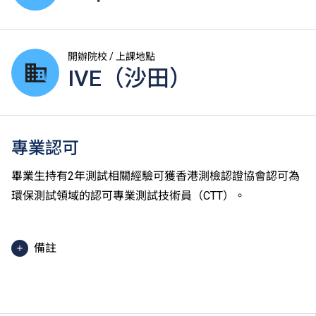
開辦院校 / 上課地點
IVE（沙田）
專業認可
畢業生持有2年測試相關經驗可獲香港測檢認證協會認可為
環保測試領域的認可專業測試技術員（CTT）。
備註
課程內容只適用於本地申請人。有關
非本地申請人
之課
程資料，請
按此
。
學生或須於其他VTC院校上課。VTC可因應情況取消任