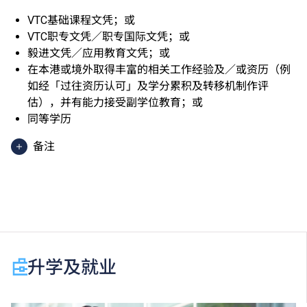
VTC基础课程文凭；或
VTC职专文凭／职专国际文凭；或
毅进文凭／应用教育文凭；或
在本港或境外取得丰富的相关工作经验及／或资历（例
如经「过往资历认可」及学分累积及转移机制作评
估），并有能力接受副学位教育；或
同等学历
备注
香港中学文凭考试应用学习科目（乙类科目）（应用学
习中文除外）取得「达标」／「达标并表现优异 (I)」
／「达标并表现优异 (II)」的成绩，于申请入学时会被
视为等同香港中学文凭考试科目成绩达「第二级」／
「第三级」／「第四级」。
于申请入学时只可计算一科其他语言科目（丙类科
升学及就业
目）。2024年及以前之其他语言科目取得「D或E级」
／「C级或以上」的成绩，于申请入学时会被视为等同