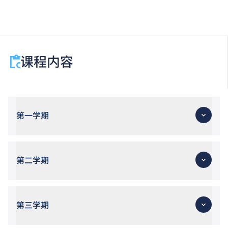
成绩，选择继续于职业训练局升读高级文凭课程。
申请人所递交的工作经验及／或资历，会经有关学系作
个别评核。
课程内容
第一学期
第二学期
第三学期