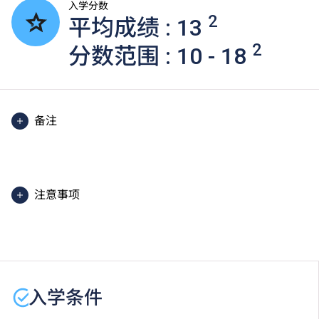
入学分数
2
平均成绩 : 13
2
分数范围 : 10 - 18
备注
除部分单元使用英语授课。
2025入学分数即2025年度获取录学生于香港中学文凭
考试中最佳五科成绩（包括中国语文及英国语文）的分
注意事项
数。分数只供参考。（分数对应为：5**=7分；5*=6
分；5=5分；4=4分；3=3分；2=2分；1=1分）
课程内容只适用于本地申请人。有关
非本地申请人
之课
程资料，请
按此
。
学生或须于其他VTC院校上课。VTC可因应情况取消任
何课程、修正课程名称、内容或更改开办课程的院校／
入学条件
分校／上课地点。