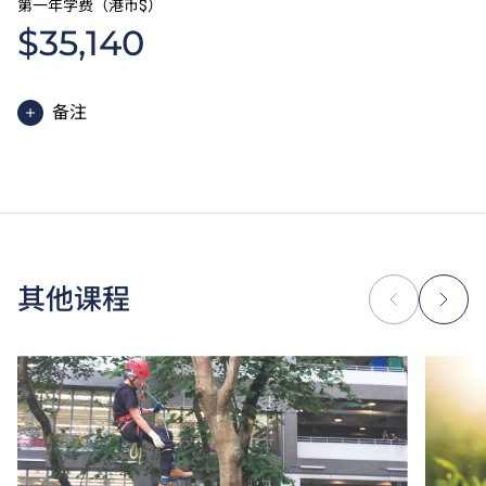
第一年学费（港币$）
$35,140
备注
高级文凭课程的一般修读期为两年，每年学费分两期缴
付。每期学费为港币$17,570。
除学费外，学生须缴交其他费用如保证金及学生会年
费。高级文凭学生需缴交中文及普通话单元研习教材
费。
为增强对学生的学习支援，学院或会要求部分学生修读
其他课程
衔接单元／增润课程；或需参加额外培训／实习／公开
考试，并缴付所需费用。
学费水平会每年检讨。课程第二年学费水平会因应通胀
及有关因素作调整。
以上资料只适用于
本地学生
。