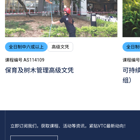
全日制中六或以上
高级文凭
全日制
课程编号 AS114109
课程编号 
保育及树木管理高级文凭
可持
组）
立即订阅我们，获取课程、活动等资讯，紧贴VTC最新动向！