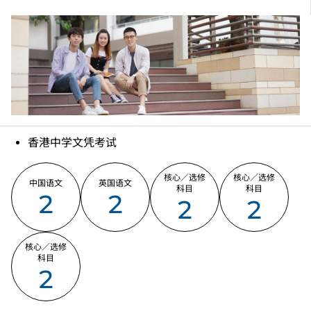
香港中学文凭考试
核心／选修
核心／选修
中国语文
英国语文
科目
科目
2
2
2
2
核心／选修
科目
2