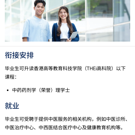
香港中学文凭考试科目成绩达「第二级」／「第三
级」。 2025年或以后之法语／德语／西班牙语语言能
力水平达A2或以上、日语达N3或以上 及 韩语达TOPIK
II, 3级或以上，均被接受为一般入学条件中的五科之
一。2026年起，乌尔都语成绩达E级或以上亦会被接
受。详情请按
此处
。
香港中学文凭考试公民与社会发展科取得「达标」的成
绩，于申请入学时会被视为等同香港中学文凭考试科目
衔接安排
成绩达「第二级」。
如五科香港中学文凭考试的其中一科为公民与社会发展
毕业生可升读香港高等教育科技学院（THEi高科院）以下
科，一般入学条件为在该科取得「达标」成绩，以及在
课程：
其他四个香港中学文凭考试科目（包括中国语文和英国
语文）取得第二级或以上成绩。另外，数学科延伸部分
中药药剂学（荣誉）理学士
（单元一或单元二）第二级或以上成绩亦被接受为一般
入学条件中的五科之一。如申请人同时持有单元一及单
就业
元二成绩，于申请入学时只计算成绩较佳的一个单元。
适用于持中专教育文凭／职专文凭（于2017/18学年或
毕业生可受聘于提供中医服务的相关机构，例如中医诊所、
以前入读的学生须完成指定升学单元）的毕业生。
中医治疗中心、中西医结合医疗中心及健康教育机构等。
修毕职专国际文凭课程的学生，可按其BTEC及IGCSE