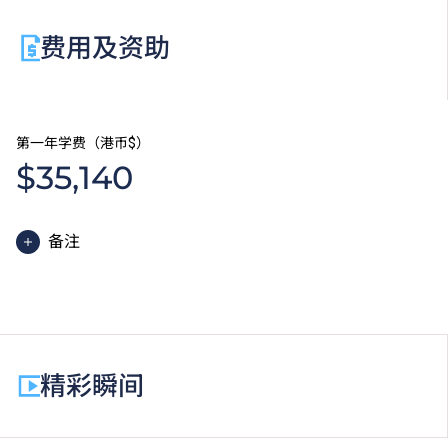
费用及资助
第一年学费（港币$）
$35,140
备注
高级文凭课程的一般修读期为两年，每年学费分两期缴
付。每期学费为港币$17,570。
除学费外，学生须缴交其他费用如保证金及学生会年
费。高级文凭学生需缴交中文及普通话单元研习教材
精彩瞬间
费。
为增强对学生的学习支援，学院或会要求部分学生修读
衔接单元／增润课程；或需参加额外培训／实习／公开