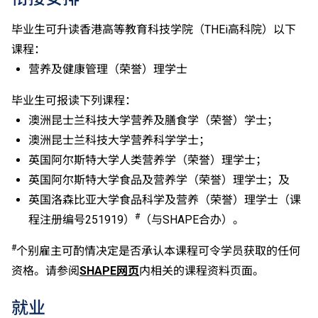
成绩达「第二级」。
如五科香港中学文凭考试的其中一科为公民与社会发展
毕业生可升读香港高等教育科技学院（THEi高科院）以下
科，一般入学条件为在该科取得「达标」成绩，以及在
课程：
其他四个香港中学文凭考试科目（包括中国语文和英国
营养及健康管理（荣誉）理学士
语文）取得第二级或以上成绩。另外，数学科延伸部分
（单元一或单元二）第二级或以上成绩亦被接受为一般
毕业生可报读下列课程：
入学条件中的五科之一。如申请人同时持有单元一及单
澳洲昆士兰科技大学营养及膳食学（荣誉）学士；
元二成绩，于申请入学时只计算成绩较佳的一个单元。
澳洲昆士兰科技大学营养科学学士；
适用于持中专教育文凭／职专文凭（于2017/18学年或
以前入读的学生须完成指定升学单元）的毕业生。
英国阿尔斯特大学人类营养学（荣誉）理学士；
修毕职专国际文凭课程的学生，可按其BTEC及IGCSE
英国阿尔斯特大学食品及营养学（荣誉）理学士；及
成绩，选择继续于职业训练局升读高级文凭课程。
英国洛森比亚大学食品科学及营养（荣誉）理学士（课
申请人所递交的工作经验及／或资历，会经有关学系作
#
程注册编号251919）
（与SHAPE合办）。
个别评核。
#
个别雇主可酌情决定是否承认本课程可令学员获取的任何
资格。请参阅
SHAPE网页
内相关的课程资料页面。
就业