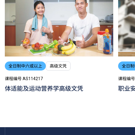
全日制中六或以上
高级文凭
全日制
课程编号 AS114217
课程编号 
体适能及运动营养学高级文凭
职业