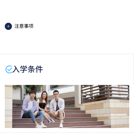
2025入学分数即2025年度获取录学生于香港中学文凭
考试中最佳五科成绩（包括中国语文及英国语文）的分
数。分数只供参考。（分数对应为：5**=7分；5*=6
注意事项
分；5=5分；4=4分；3=3分；2=2分；1=1分）
课程内容只适用于本地申请人。有关
非本地申请人
之课
程资料，请
按此
。
学生或须于其他VTC院校上课。VTC可因应情况取消任
何课程、修正课程名称、内容或更改开办课程的院校／
入学条件
分校／上课地点。