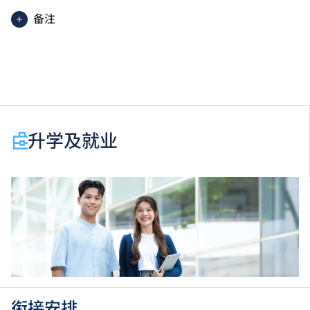
备注
香港中学文凭考试应用学习科目（乙类科目）（应用学
习中文除外）取得「达标」／「达标并表现优异 (I)」
／「达标并表现优异 (II)」的成绩，于申请入学时会被
视为等同香港中学文凭考试科目成绩达「第二级」／
「第三级」／「第四级」。
于申请入学时只可计算一科其他语言科目（丙类科
升学及就业
目）。2024年及以前之其他语言科目取得「D或E级」
／「C级或以上」的成绩，于申请入学时会被视为等同
香港中学文凭考试科目成绩达「第二级」／「第三
级」。 2025年或以后之法语／德语／西班牙语语言能
力水平达A2或以上、日语达N3或以上 及 韩语达TOPIK
II, 3级或以上，均被接受为一般入学条件中的五科之
一。2026年起，乌尔都语成绩达E级或以上亦会被接
受。详情请按
此处
。
香港中学文凭考试公民与社会发展科取得「达标」的成
绩，于申请入学时会被视为等同香港中学文凭考试科目
衔接安排