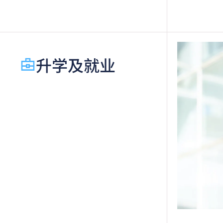
异 
于申
绩，
语语言
起，
升学及就业
香港
级」
如五
文凭
绩亦
适用
修毕
申请