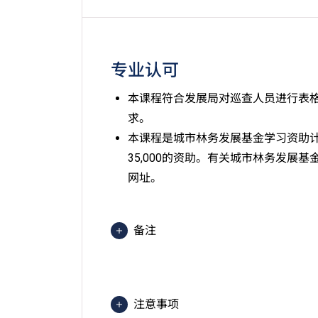
专业认可
本课程符合发展局对巡查人员进行表格
求。
本课程是城市林务发展基金学习资助
35,000的资助。有关城市林务发展
网址。
备注
2025入学分数即2025年度获取
文）的分数。分数只供参考。（分数对应为
1=1分）
注意事项
全日制高级文凭课程之学费由学生支