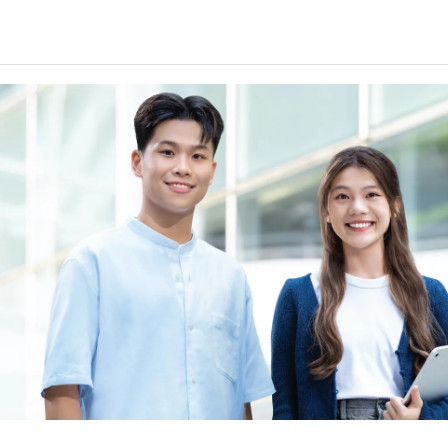
(II)」的成绩，于申请入学时会被视为等同香港中学文凭考试科
请入学时只可计算一科其他语言科目（丙类科目）。2024年及以
于申请入学时会被视为等同香港中学文凭考试科目成绩达「第二级
能力水平达A2或以上、日语达N3或以上 及 韩语达TOPIK II
乌尔都语成绩达E级或以上亦会被接受。详情请按
此处
。
中学文凭考试公民与社会发展科取得「达标」的成绩，于申请入
。
科香港中学文凭考试的其中一科为公民与社会发展科，一般入学
考试科目（包括中国语文和英国语文）取得第二级或以上成绩。
被接受为一般入学条件中的五科之一。如申请人同时持有单元一
于持中专教育文凭／职专文凭（于2017/18学年或以前入读的
职专国际文凭课程的学生，可按其BTEC及IGCSE成绩，选择继
人所递交的工作经验及／或资历，会经有关学系作个别评核。