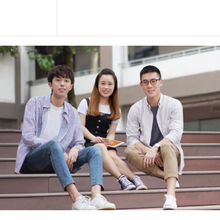
此两年于「职学计划」 内之学费由
课程内容只适用于本地申请人。有关
学生或须于其他VTC院校上课。VT
的院校／分校／上课地点。