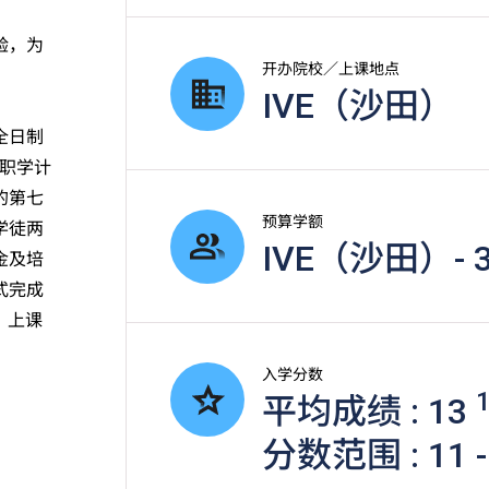
验，为
开办院校／上课地点
IVE（沙田）
全日制
职学计
的第七
预算学额
学徒两
IVE（沙田）- 
金及培
式完成
）上课
入学分数
平均成绩 : 13
分数范围 : 11 -