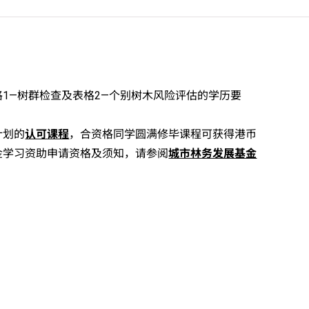
1—树群检查及表格2—个别树木风险评估的学历要
计划的
认可课程
，合资格同学圆满修毕课程可获得港币
基金学习资助申请资格及须知，请参阅
城市林务发展基金
录学生于香港中学文凭考试中最佳五科成绩（包括中国语文及英国语
：5**=7分；5*=6分；5=5分；4=4分；3=3分；2=2分；
付。