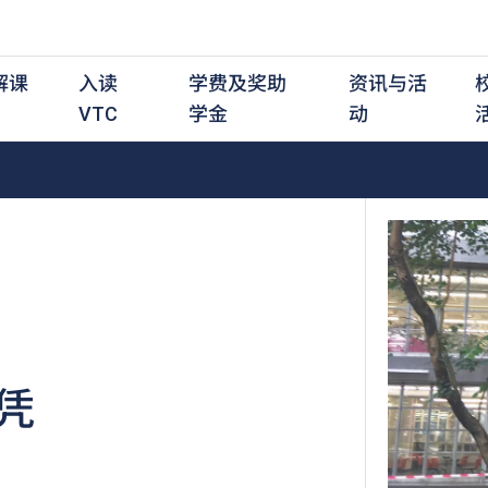
解课
入读
学费及奖助
资讯与活
VTC
学金
动
职前培训课程
职前培训
学费及资助
入学资讯
在职培训课程
在职培训
奖学金
学历程度
其
最新动态
全日制中六或以上
全日制中六或以上
全日制中六或以上
持续专业进修
持续专业进修
奖学金及奖励计划
学士学位
应
活动重温
全日制中三或以上
全日制中三或以上
全日制中三或以上
夜间兼读制
夜间兼读制
高级文凭
社
衔接学士学位
衔接学士学位
夜间兼读制
日间兼读制
日间兼读制
文凭
其
日间兼读制
证书
专
凭
学