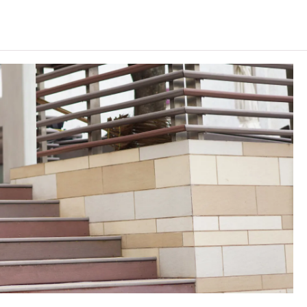
雇主承担。
非本地申请人
之课程资料，请
按此
。
C可因应情况取消任何课程、修正课程名称、内容或更改开办课程