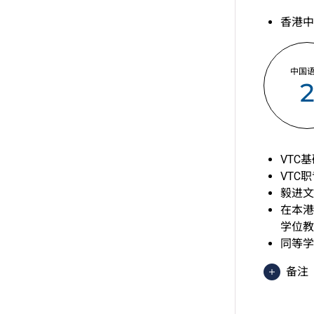
香港中
中国
VTC
VTC
毅进文
在本港
学位教
同等学
备注
香港