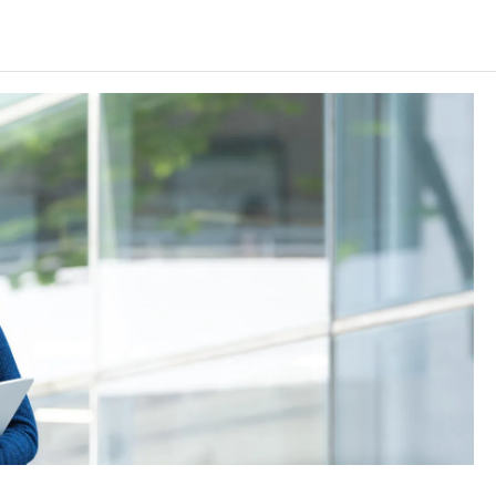
目成绩达「第二级」／「第三级」／「第四级」。
前之其他语言科目取得「D或E级」／「C级或以上」的成
」／「第三级」。 2025年或以后之法语／德语／西班牙
, 3级或以上，均被接受为一般入学条件中的五科之一。2026年
学时会被视为等同香港中学文凭考试科目成绩达「第二
条件为在该科取得「达标」成绩，以及在其他四个香港中学
另外，数学科延伸部分（单元一或单元二）第二级或以上成
及单元二成绩，于申请入学时只计算成绩较佳的一个单元。
学生须完成指定升学单元）的毕业生。
续于职业训练局升读高级文凭课程。