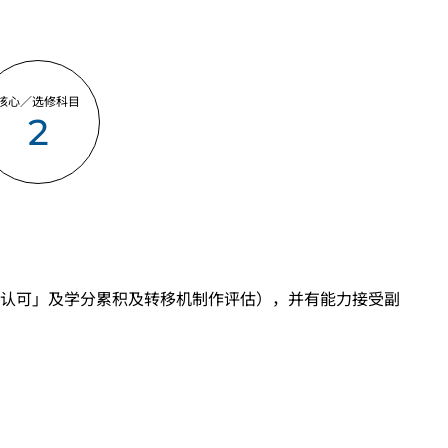
核心／选修科目
2
认可」及学分累积及转移机制作评估），并有能力接受副
「达标」／「达标并表现优异 (I)」／「达标并表现优