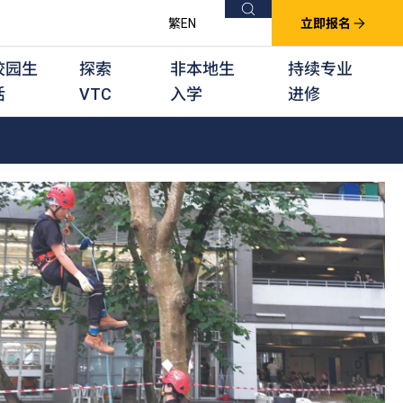
搜索
繁
EN
立即报名
校园生
探索
非本地生
持续专业
活
VTC
入学
进修
他课程
用学习课程
群培训计划
他专业课程
业考试及认可
徒及其他训练计划