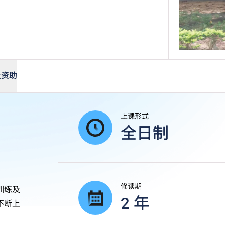
及资助
上课形式
全日制
修读期
训练及
2 年
不断上