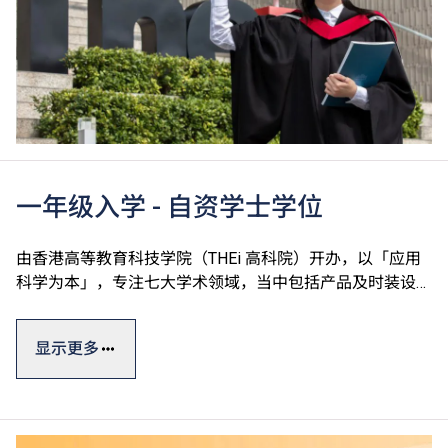
一年级入学 - 自资学士学位
由香港高等教育科技学院（THEi 高科院）开办，以「应用
科学为本」，专注七大学术领域，当中包括产品及时装设
计、运动及国际项目管理、数码建筑及设备工程、园艺树艺
及园境管理、中医药及食品科学、酒店餐饮管理及科技应用
显示更多
和数码科技及创新商业。
学士学位课程一般修读期为四年，同学可透过工作综合学习
（Work-integrated Learning, WIL）及专题研习参与业界协