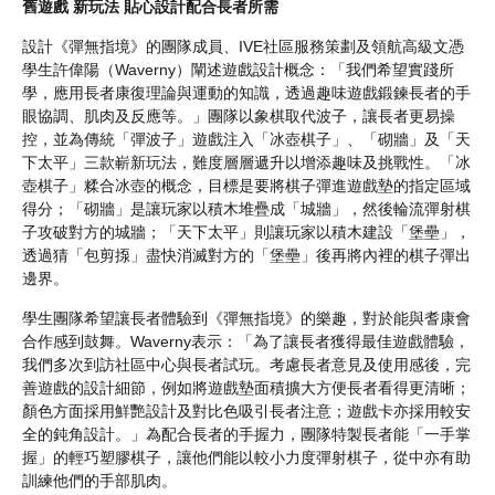
舊遊戲 新玩法 貼心設計配合長者所需
設計《彈無指境》的團隊成員、IVE社區服務策劃及領航高級文憑
學生許偉陽（Waverny）闡述遊戲設計概念：「我們希望實踐所
學，應用長者康復理論與運動的知識，透過趣味遊戲鍛鍊長者的手
眼協調、肌肉及反應等。」團隊以象棋取代波子，讓長者更易操
控，並為傳統「彈波子」遊戲注入「冰壺棋子」、「砌牆」及「天
下太平」三款嶄新玩法，難度層層遞升以增添趣味及挑戰性。「冰
壺棋子」糅合冰壺的概念，目標是要將棋子彈進遊戲墊的指定區域
得分；「砌牆」是讓玩家以積木堆疊成「城牆」，然後輪流彈射棋
子攻破對方的城牆；「天下太平」則讓玩家以積木建設「堡壘」，
透過猜「包剪揼」盡快消滅對方的「堡壘」後再將內裡的棋子彈出
邊界。
學生團隊希望讓長者體驗到《彈無指境》的樂趣，對於能與耆康會
合作感到鼓舞。Waverny表示：「為了讓長者獲得最佳遊戲體驗，
我們多次到訪社區中心與長者試玩。考慮長者意見及使用感後，完
善遊戲的設計細節，例如將遊戲墊面積擴大方便長者看得更清晰；
顏色方面採用鮮艷設計及對比色吸引長者注意；遊戲卡亦採用較安
全的鈍角設計。」為配合長者的手握力，團隊特製長者能「一手掌
握」的輕巧塑膠棋子，讓他們能以較小力度彈射棋子，從中亦有助
訓練他們的手部肌肉。