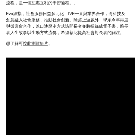
流程，是一個互惠互利的學習過程。」
Eva續指，社會服務日益多元化，IVE一直與業界合作，將科技及
創意融入社會服務，推動社會創新。除桌上遊戲外，學系今年再度
與耆康會合作，以口述歷史方式訪問長者並將輯錄成電子書，將長
者人生故事以生動方式流傳，希望藉此提高社會對長者的關注。
想了解可
按此瀏覽短片
。