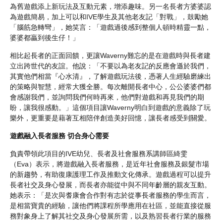
為舊遊戲添上新玩法及互動元素，增添趣味。另一名長者方婆婆認
為遊戲簡易，加上可以和IVE學生及其他老友記「對戰」，鼓勵她
「腦筋急轉彎」，她笑言：「遊戲過後感到整個人頓時精靈一點，
婆婆都贏到後生仔！」
相比起長者的正面回饋，更讓Waverny難忘的是在遊戲時與長者建
立出跨世代的友誼。他說：「不要以為老友記的反應會遜於我們，
其實他們相當『心水清』，了解遊戲玩法後，憑著人生經驗磨練出
的策略與智慧，經常大獲全勝。每次離開長者中心，公公婆婆們都
會感謝我們，並詢問我們何時再來，他們對遊戲和再見我們的期
盼，讓我很感動。」這個項目讓Waverny明白到遊戲的意義除了玩
樂外，更重要是藉著互相陪伴創造美好回憶，讓長者感受到關愛。
遊戲融入長者服務 切合身心需要
負責帶領此項目的IVE幼兒、長者及社會服務系講師區綺雯
（Eva）表示，將遊戲融入長者服務，是近年社會服務及銀髮市場
的新趨勢，有助復康護理工作及推動文化傳承。遊戲過程可以提升
長者社交及身心發展，而長者亦能從中與不同年齡層的親友互動。
她表示：「是次與耆康會合作對有志於從事長者服務的學生而言，
是相當寶貴的經驗，讓他們將課程所學應用在社區，並能直接從服
務對象身上了解其社交及身心發展所需，以及熟習長者行業的服務