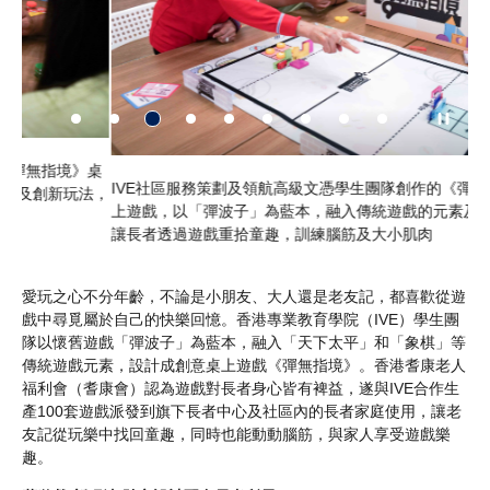
》桌
學
IVE社區服務策劃及領航高級文憑學生團隊創作的《彈無指境》桌
法，
出
上遊戲，以「彈波子」為藍本，融入傳統遊戲的元素及創新玩法，
讓長者透過遊戲重拾童趣，訓練腦筋及大小肌肉
愛玩之心不分年齡，不論是小朋友、大人還是老友記，都喜歡從遊
戲中尋覓屬於自己的快樂回憶。香港專業教育學院（IVE）學生團
隊以懷舊遊戲「彈波子」為藍本，融入「天下太平」和「象棋」等
傳統遊戲元素，設計成創意桌上遊戲《彈無指境》。香港耆康老人
福利會（耆康會）認為遊戲對長者身心皆有裨益，遂與IVE合作生
產100套遊戲派發到旗下長者中心及社區內的長者家庭使用，讓老
友記從玩樂中找回童趣，同時也能動動腦筋，與家人享受遊戲樂
趣。