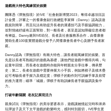
遊戲兩大特色寓練習於娛樂
團隊憑《彈無指境》於IVE「社會創新博覽2023」奪得卓越項目設
計金獎，評審之一的耆康會副行政總監李家輝（Danny）認為該遊
戲規則簡單，而且玩法有助提升長者的溝通技巧及手眼協調能力，
並對情緒紓緩有正面幫助，對一般長者，甚至是認知障礙症患者都
有裨益。Danny遂與IVE幼兒、長者及社會服務系合作，由耆康會
贊助生產100套實體遊戲分發予八間耆康會長者中心及贈予長者家
庭。
Danny認為《彈無指境》有兩大特色，讓長者能寓練習於娛樂。首
先是以長者耳熟能詳的遊戲為基礎，讓他們從遊戲中獲得共鳴，勾
起童年回憶，而長者在遊戲時亦能與年輕親友分享往事，傳承歷
史；第二，長者在遊戲中需要伸展大小手肌，例如將棋子及積木疊
起可考驗長者手握力及穩定度；彈棋子的動作則可訓練手掌及前臂
的推力運用；瞄準「城牆」彈棋子有助訓練長者手眼協調及集中
力。
打破年齡隔閡 老友記展現活力
親身試玩《彈無指境》的美珍婆婆表示，遊戲讓她憶起兒時和弟弟
玩彈波子及天下太平遊戲的歡樂時光，感到特別親切，IVE學生更