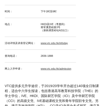
时间：
下午1时至6时
地点：
HKDI及IVE（李惠利）
将军澳景岭路3号
（港铁调景岭站A2出口）
活动详情及讲座登记网址：
www.vtc.edu.hk/infoday
查询电话：
2836-1888
网上入学申请：
www.vtc.edu.hk/admission
VTC提供多元升学途径，于2019/20学年开办超过140项全日制课
程，适合中六学生报读，包括香港高等教育科技学院（THEi）的
学士学位，IVE、HKDI、国际厨艺学院（ICI）及中华厨艺学院
（CCI）的高级文凭、IVE基础课程文凭和青年学院职专文凭。另
外，酒店及旅游学院（HTI），CCI及ICI亦开办各式厨艺、酒店及