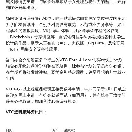
城及陈倩雯主讲，与家长分享帮助子女处理放榜压力的贴士，并解
构DSE升学出路。
场内亦设有课程资讯摊位，除一站式提供由文凭至学位程度的多元
升学阶梯资讯外，个别学科更设有展览、示范或业界分享等，如工
程学科的虚拟实境（VR）学习体验，以及跨学科课程的区块链
（Blockchain）专家讲座等，而资讯科技学科亦会展出各种由学生
设计的作品，展示人工智能（AI）、大数据（Big Data）及物联网
（IoT）网络安全等科技应用。
当日亦会介绍涵盖多个行业的VTC Earn & Learn职学计划。计划
结合有系统的课堂学习和在职培训，让参与计划的学员有学有赚，
在学期间将获发放津贴、职学金和特定薪酬，达至理想的升学就业
出路。
VTC中六以上程度课程现正接受候补申请，中六同学于5月6日或之
前递交网上申请，有机会获邀面试（如适用），并有机会于放榜前
获有条件取录，增加入读心仪课程机会。
VTC选科策略资讯日：
日期：
5月4日（星期六）