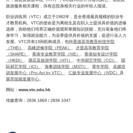
旅游服务相关课程，供有志投身相关行业的年轻人报读。
职业训练局（VTC）成立于1982年，是全香港最具规模的职业专
才教育机构。VTC的使命是为离校生及在职人士提供具价值的进修
选择，协助他们培养正确价值观和掌握知识技能，充分装备他们终
身学习，加强就业能力，为业界提供具价值的支援，促进行业人力
发展。VTC共有13间机构成员，包括
香港高等教育科技学院
（THEi）
、
高峰进修学院（PEAK）
、
才晋高等教育学院
（SHAPE）
、
香港专业教育学院（IVE）
、
香港知专设计学院
（HKDI）
、
酒店及旅游学院（HTI）
、
中华厨艺学院（CCI）
、
国
际厨艺学院（ICI）
、
海事训练学院（MSTI）
、
青年学院
、
卓越培
训发展中心（Pro-Act by VTC）
、
汇纵专业发展中心（IVDC）
及
展亮技能发展中心
。
网站：
www.vtc.edu.hk
传媒查询：2836 1869 / 2836 1047