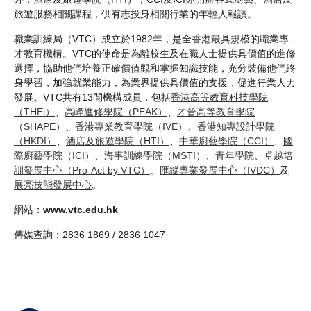
旅遊服務相關課程，供有志投身相關行業的年輕人報讀。
職業訓練局（VTC）成立於1982年，是全香港最具規模的職業專
才教育機構。VTC的使命是為離校生及在職人士提供具價值的進修
選擇，協助他們培養正確價值觀和掌握知識技能，充分裝備他們終
身學習，加強就業能力，為業界提供具價值的支援，促進行業人力
發展。VTC共有13間機構成員，包括
香港高等教育科技學院
（THEi）
、
高峰進修學院（PEAK）
、
才晉高等教育學院
（SHAPE）
、
香港專業教育學院（IVE）
、
香港知專設計學院
（HKDI）
、
酒店及旅遊學院（HTI）
、
中華廚藝學院（CCI）
、
國
際廚藝學院（ICI）
、
海事訓練學院（MSTI）
、
青年學院
、
卓越培
訓發展中心（Pro-Act by VTC）
、
匯縱專業發展中心（IVDC）
及
展亮技能發展中心
。
網站：
www.vtc.edu.hk
傳媒查詢：2836 1869 / 2836 1047