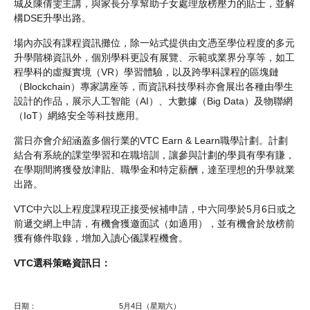
城及陳倩雯主講，與家長分享幫助子女處理放榜壓力的貼士，並解
構DSE升學出路。
場內亦設有課程資訊攤位，除一站式提供由文憑至學位程度的多元
升學階梯資訊外，個別學科更設有展覽、示範或業界分享等，如工
程學科的虛擬實境（VR）學習體驗，以及跨學科課程的區塊鏈
（Blockchain）專家講座等，而資訊科技學科亦會展出各種由學生
設計的作品，展示人工智能（AI）、大數據（Big Data）及物聯網
（IoT）網絡安全等科技應用。
當日亦會介紹涵蓋多個行業的VTC Earn & Learn職學計劃。計劃
結合有系統的課堂學習和在職培訓，讓參與計劃的學員有學有賺，
在學期間將獲發放津貼、職學金和特定薪酬，達至理想的升學就業
出路。
VTC中六以上程度課程現正接受候補申請，中六同學於5月6日或之
前遞交網上申請，有機會獲邀面試（如適用），並有機會於放榜前
獲有條件取錄，增加入讀心儀課程機會。
VTC選科策略資訊日：
日期：
5月4日（星期六）