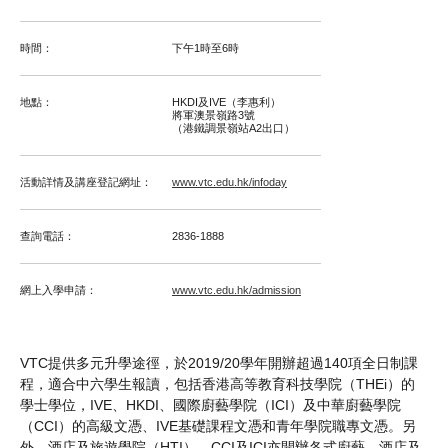
時間：
下午1時至6時
地點：
HKDI及IVE（李惠利）
將軍澳景嶺路3號
（港鐵調景嶺站A2出口）
活動詳情及講座登記網址：
www.vtc.edu.hk/infoday
查詢電話：
2836-1888
網上入學申請：
www.vtc.edu.hk/admission
VTC提供多元升學途徑，於2019/20學年開辦超過140項全日制課
程，適合中六學生報讀，包括香港高等教育科技學院（THEi）的
學士學位，IVE、HKDI、國際廚藝學院（ICI）及中華廚藝學院
（CCI）的高級文憑、IVE基礎課程文憑和青年學院職專文憑。另
外，酒店及旅遊學院（HTI），CCI及ICI亦開辦各式廚藝、酒店及