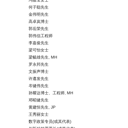
冯嘉宝女士
何子聪先生
金伟明先生
高卓岚博士
郭岳荣先生
郭伟信工程师
李嘉俊先生
梁可怡女士
梁毓雄先生, MH
罗永邦先生
文振声博士
许遵发先生
岑健伟先生
孙耀达博士、工程师, MH
邓昭健先生
黄建恒先生, JP
王秀丽女士
数字政策专员(或其代表)