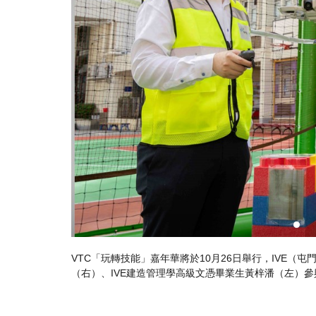
鄧惠麟博士（中）、IVE（摩理臣山）建造工程系講師王健秋
「無
」攤位遊戲
察情