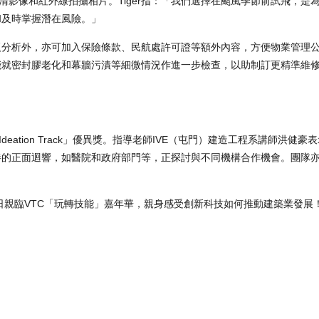
清影像和紅外線拍攝相片。Tiger指：「我們選擇在颱風季節前試飛，是
和及時掌握潛在風險。」
題分析外，亦可加入保險條款、民航處許可證等額外內容，方便物業管理
能就密封膠老化和幕牆污漬等細微情況作進一步檢查，以助制訂更精準維
Ideation Track」優異獎。指導老師IVE（屯門）建造工程系講師洪健
伴的正面迴響，如醫院和政府部門等，正探討與不同機構合作機會。團隊
日親臨VTC「玩轉技能」嘉年華，親身感受創新科技如何推動建築業發展