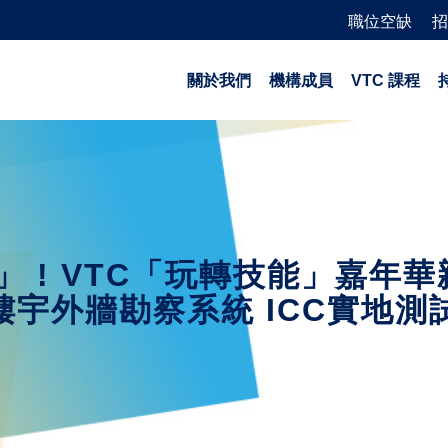
職位空缺
招
關於我們
機構成員
VTC 課程
 ! VTC「玩轉技能」嘉年
機樓宇外牆勘察系統 ICC實地測