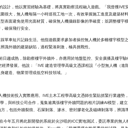
戲的設計，他以實習經驗為基礎，將真實勘察流程融入遊戲。「我曾獲IVE
範圍很大，無人機每隔一小時巡視工地一次，有效掌握施工進度及建築材
模型表面避免使用光面材質，確保無人機攝錄影像的準確度；並調整樓宇
行，確保飛行安全。
、踩單車短片記錄生活。他指遊戲要求參加者操控無人機於多幢樓宇模型
像辨識外牆的建築缺陷，過程緊湊刺激，極具挑戰性。
技術日趨成熟，除勘察樓宇外牆外，亦應用於地盤監控、安全廣播及樓宇驗
空經濟發展。他說：「IVE 建造管理學高級文憑課程設『小型無人機（進
投身建造、物業管理或低空科技領域。」
無人機技術投入實際應用。IVE土木工程學高級文憑師生緊貼抓緊行業趨勢，
兩位同學，與科技公司合作，蒐集逾萬張樓宇外牆問題的相片訓練AI模型，建
地方，包括外牆裂痕、石屎剝落、滲水、密封膠老化及磁磚剝落等，辨識
，在今年五月將此新開發的系統於尖沙咀的ICC實地測試，委託專業的無人