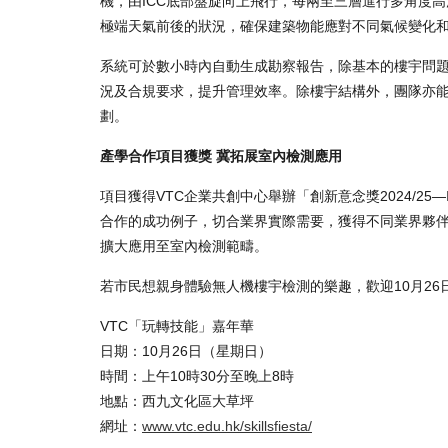
機，由ICC底部盤旋向上飛行，每兩至三層進行多角度高
極端天氣前後的狀況，確保建築物能應對不同氣候變化
系統可於數小時內自動生成勘察報告，除基本的樓宇問
況及合規要求，提升管理效率。除樓宇結構外，團隊亦
劃。
產學合作項目獲獎 冀拓展室內檢測應用
項目獲得VTC企業共創中心舉辦「創新意念獎2024/25—
合作的成功例子，切合業界實際需要，獲得不同業界夥
擴大應用至室內檢測範疇。
若市民想親身體驗無人機樓宇檢測的樂趣，歡迎10月26
VTC「玩轉技能」嘉年華
日期：10月26日（星期日）
時間：上午10時30分至晚上8時
地點：西九文化區大草坪
網址：
www.vtc.edu.hk/skillsfiesta/