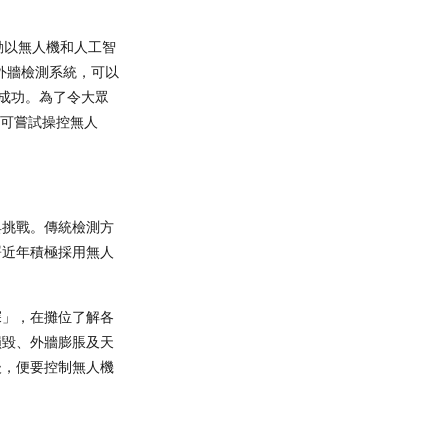
動以無人機和人工智
樓宇外牆檢測系統，可以
試成功。為了令大眾
者可嘗試操控無人
具挑戰。傳統檢測方
署近年積極採用無人
探」，在攤位了解各
損毀、外牆膨脹及天
後，便要控制無人機