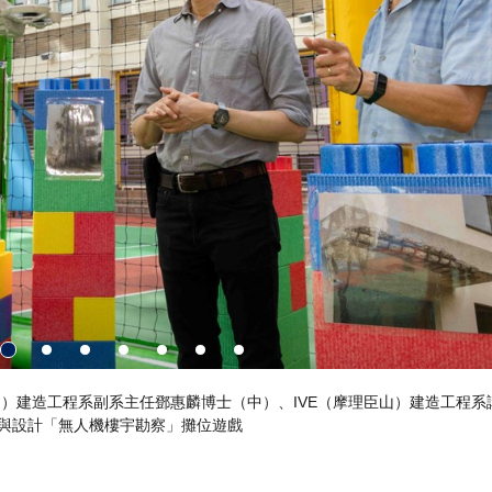
人機樓宇勘察」攤位設有數座樓宇模型，模型上貼有常見外牆問題圖樣，
況