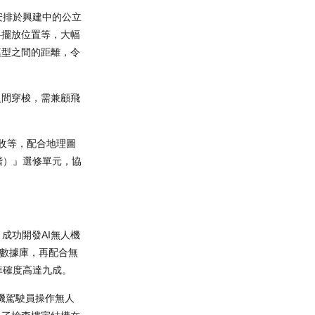
安排於興建中的公立
料擺放位置等，大幅
模型之間的距離，令
之間穿梭，需兼顧飛
收等，配合地理圖
階）』選修單元，協
成功開發AI無人機
立數據庫，再配合無
準確度高達九成。
機駕駛員操作無人