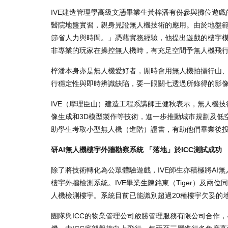
IVE建造管理學高級文憑畢業生黃梓潘有份參與攤位遊
醫院地盤實習，親身見證無人機技術的應用。由於地盤
節省人力與時間。」憑藉實務經驗，他提出遊戲的樓宇
非專業的玩家在操控無人機時，有充足空間予無人機飛
梓潘本身亦是無人機愛好者，閒時會用無人機拍攝行山
行穩定性與即時辨識缺陷，要一眼關七透過所錄得的影
IVE（摩理臣山）建造工程系講師王健秋表示，無人機
像生成和3D模型製作等技術，進一步推動城市規劃及低
助學生考取小型無人機（進階）證書，有助他們畢業後
研AI無人機樓宇外牆勘察系統 「落地」於ICC測試成功
除了將技術轉化為公眾體驗遊戲，IVE師生亦積極將AI
樓宇外牆檢測系統。IVE畢業生陳銘東（Tiger）及
人機檢測樓宇。系統目前已能識別超過20種樓宇欠妥的
團隊與ICC的物業管理公司啟勝管理服務有限公司合作