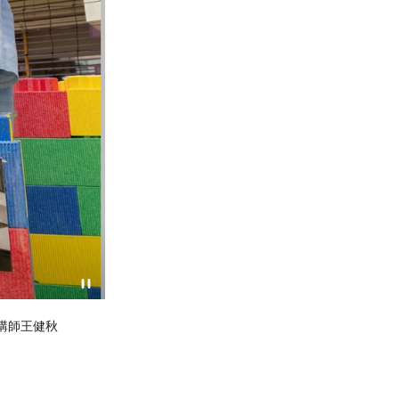
包括紙皮石剝落、玻璃損毀、外牆膨脹及天台積水等，模擬真實樓宇勘
I