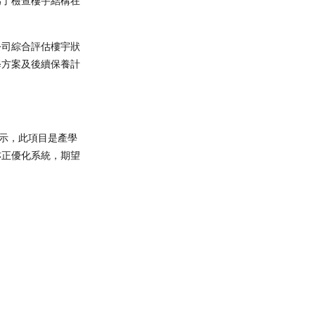
為了檢查樓宇結構在
公司綜合評估樓宇狀
修方案及後續保養計
豪表示，此項目是產學
亦正優化系統，期望
！