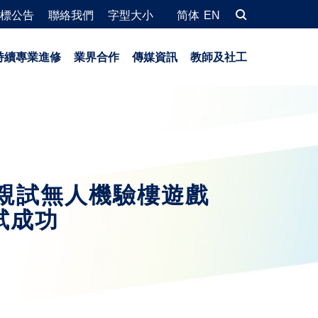
標公告
聯絡我們
字型大小
简体
EN
持續專業進修
業界合作
傳媒資訊
教師及社工
華親試無人機驗樓遊戲
試成功