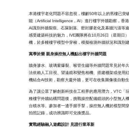
本港樓宇老化問題不容忽視，樓齡50年以上的舊樓已突
能（Artificial Intelligence，AI）進行
AI識別外牆裂痕、石屎剝落、密封膠老化及幕牆污漬等
感受建築科技的魅力，IVE團隊將在10月26日（星期
機，於多幢樓宇模型中穿梭，模擬檢測外牆狀況和識別
寓學於樂 親身操控無人機點出樓宇外牆問題
牆身滲水、玻璃窗爆裂、喉管生鏽等外牆問題常見於年
法依賴人工目視、望遠鏡和變焦相機、搭建棚架或使用
機結合AI技術，勘察大廈外牆，更可在收集圖像後自動
為了讓公眾了解創新科技在工程界的應用潛力，VTC「
種樓宇外牆結構問題後，挑戰操控配備鏡頭的小型無人
台積水等。參加者一邊手握手掣，操控無人機於模型間
拍照記錄，成功辨識即可兌換獎品。
實戰經驗融入遊戲設計 見證行業革新