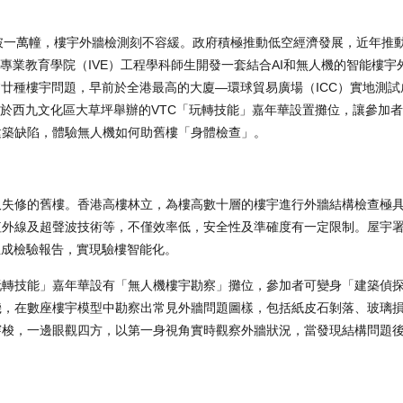
破一萬幢，樓宇外牆檢測刻不容緩。政府積極推動低空經濟發展，近年推
樓宇外牆勘察，香港專業教育學院（IVE）工程學科師生開發一套結合AI和無人機的智能
逾廿種樓宇問題，早前於全港最高的大廈—環球貿易廣場（ICC）實地測
日）於西九文化區大草坪舉辦的VTC「玩轉技能」嘉年華設置攤位，讓參加
建築缺陷，體驗無人機如何助舊樓「身體檢查」。
久失修的舊樓。香港高樓林立，為樓高數十層的樓宇進行外牆結構檢查極
紅外線及超聲波技術等，不僅效率低，安全性及準確度有一定限制。屋宇
生成檢驗報告，實現驗樓智能化。
玩轉技能」嘉年華設有「無人機樓宇勘察」攤位，參加者可變身「建築偵
機，在數座樓宇模型中勘察出常見外牆問題圖樣，包括紙皮石剝落、玻璃
穿梭，一邊眼觀四方，以第一身視角實時觀察外牆狀況，當發現結構問題