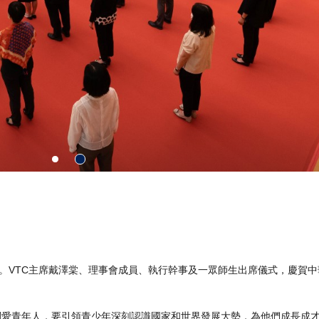
式。VTC主席戴澤棠、理事會成員、執行幹事及一眾師生出席儀式，慶賀
關愛青年人，要引領青少年深刻認識國家和世界發展大勢，為他們成長成