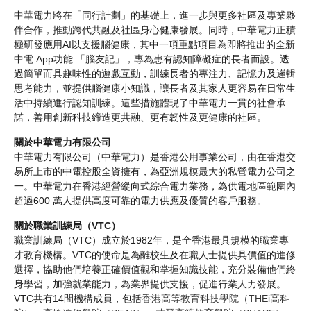
中華電力將在「同行計劃」的基礎上，進一步與更多社區及專業夥
伴合作，推動跨代共融及社區身心健康發展。同時，中華電力正積
極研發應用AI以支援腦健康，其中一項重點項目為即將推出的全新
中電 App功能 「腦友記」，專為患有認知障礙症的長者而設。透
過簡單而具趣味性的遊戲互動，訓練長者的專注力、記憶力及邏輯
思考能力，並提供腦健康小知識，讓長者及其家人更容易在日常生
活中持續進行認知訓練。這些措施體現了中華電力一貫的社會承
諾，善用創新科技締造更共融、更有韌性及更健康的社區。
關於中華電力有限公司
中華電力有限公司（中華電力）是香港公用事業公司，由在香港交
易所上市的中電控股全資擁有，為亞洲規模最大的私營電力公司之
一。中華電力在香港經營縱向式綜合電力業務，為供電地區範圍內
超過600 萬人提供高度可靠的電力供應及優質的客戶服務。
關於職業訓練局（VTC）
職業訓練局（VTC）成立於1982年，是全香港最具規模的職業專
才教育機構。VTC的使命是為離校生及在職人士提供具價值的進修
選擇，協助他們培養正確價值觀和掌握知識技能，充分裝備他們終
身學習，加強就業能力，為業界提供支援，促進行業人力發展。
VTC共有14間機構成員，包括
香港高等教育科技學院（THEi高科