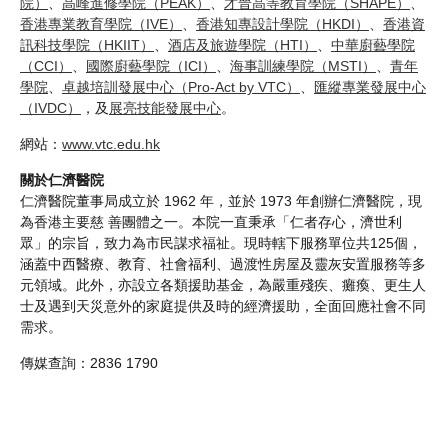
院）
、
高峰進修學院（PEAK）
、
才晉高等教育學院（SHAPE）
、
香港專業教育學院（IVE）
、
香港知專設計學院（HKDI）
、
香港資
訊科技學院（HKIIT）
、
酒店及旅遊學院（HTI）
、
中華廚藝學院
（CCI）
、
國際廚藝學院（ICI）
、
海事訓練學院（MSTI）
、
青年
學院
、
卓越培訓發展中心（Pro-Act by VTC）
、
匯縱專業發展中心
（IVDC）
，及
展亮技能發展中心
。
網站：
www.vtc.edu.hk
關於仁濟醫院
仁濟醫院董事局成立於 1962 年，並於 1973 年創辦仁濟醫院，現
為香港主要慈 善團體之一。本院一直秉承「仁者存心，濟世利
眾」的宗旨，致力為市民謀求福祉。現時轄下服務單位共125個，
涵蓋中西醫療、教育、社會福利、過渡性房屋及靈灰安置服務等多
元領域。此外，亦設立各類援助基金，為嚴重殘疾、癱瘓、更生人
士及遇到天災意外的家庭提供及時的經濟援助，全面回應社會不同
需求。
傳媒查詢：2836 1790