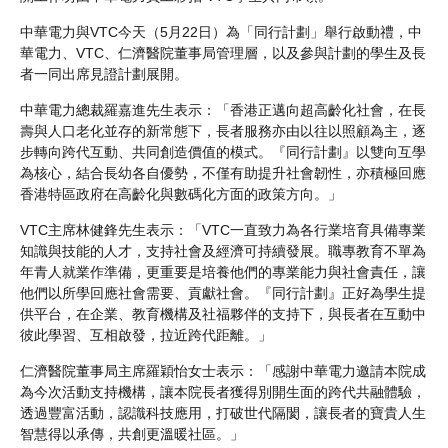
中華電力與VTC今天（5月22日）為「同行計劃」舉行啟動禮，中
華電力、VTC、仁濟醫院董事局管理層，以及參與計劃的學生及長
者一同出席見證計劃展開。
中華電力總裁羅嘉進先生表示：「香港正邁向超高齡化社會，在長
壽與人口老化並存的新常態下，長者服務亦由以往以照顧為主，逐
步轉向跨代互動、共同創造價值的模式。『同行計劃』以雙向互學
為核心，結合長幼各自優勢，不僅有助提升社會韌性，亦積極回應
香港特區政府在高齡化與數碼化方面的政策方向。」
VTC主席林健鋒先生表示：「VTC一直致力為各行業培育具備專業
知識與技能的人才，支持社會及經濟可持續發展。職專教育不單為
年青人就業作準備，更重要是培養他們的專業能力與社會責任，讓
他們以所學回應社會需要、貢獻社會。『同行計劃』正好為學生提
供平台，在企業、教育機構及社福夥伴的支持下，與長者在互動中
彼此學習、互相啟發，拉近跨代距離。」
仁濟醫院董事局主席羅穎怡女士表示：「感謝中華電力邀請本院成
為今次活動支持機構，讓本院長者獲得別開生面的跨代共融體驗，
透過豐富活動，認識科技應用，打破世代隔閡，讓長者的寶貴人生
智慧得以承傳，共創更溫暖社區。」