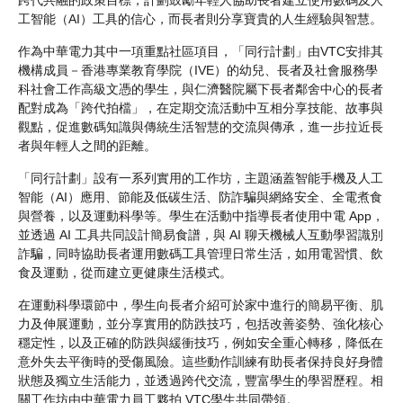
工智能（AI）工具的信心，而長者則分享寶貴的人生經驗與智慧。
作為中華電力其中一項重點社區項目，「同行計劃」由VTC安排其
機構成員－香港專業教育學院（IVE）的幼兒、長者及社會服務學
科社會工作高級文憑的學生，與仁濟醫院屬下長者鄰舍中心的長者
配對成為「跨代拍檔」，在定期交流活動中互相分享技能、故事與
觀點，促進數碼知識與傳統生活智慧的交流與傳承，進一步拉近長
者與年輕人之間的距離。
「同行計劃」設有一系列實用的工作坊，主題涵蓋智能手機及人工
智能（AI）應用、節能及低碳生活、防詐騙與網絡安全、全電煮食
與營養，以及運動科學等。學生在活動中指導長者使用中電 App，
並透過 AI 工具共同設計簡易食譜，與 AI 聊天機械人互動學習識別
詐騙，同時協助長者運用數碼工具管理日常生活，如用電習慣、飲
食及運動，從而建立更健康生活模式。
在運動科學環節中，學生向長者介紹可於家中進行的簡易平衡、肌
力及伸展運動，並分享實用的防跌技巧，包括改善姿勢、強化核心
穩定性，以及正確的防跌與緩衝技巧，例如安全重心轉移，降低在
意外失去平衡時的受傷風險。這些動作訓練有助長者保持良好身體
狀態及獨立生活能力，並透過跨代交流，豐富學生的學習歷程。相
關工作坊由中華電力員工夥拍 VTC學生共同帶領。