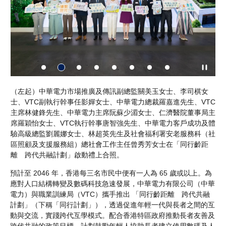
華電
（左起）中華電力市場推廣及傳訊副總監關美玉女士、李司棋女
中
執行
士、VTC副執行幹事任影嬋女士、中華電力總裁羅嘉進先生、VTC
有
，攜
主席林健鋒先生、中華電力主席阮蘇少湄女士、仁濟醫院董事局主
政
席羅穎怡女士、VTC執行幹事唐智強先生、中華電力客戶成功及體
驗高級總監劉麗娜女士、林超英先生及社會福利署安老服務科（社
區照顧及支援服務組）總社會工作主任曾秀芳女士在「同行齡距
離 跨代共融計劃」啟動禮上合照。
預計至 2046 年，香港每三名市民中便有一人為 65 歲或以上。為
應對人口結構轉變及數碼科技急速發展，中華電力有限公司（中華
電力）與職業訓練局（VTC）攜手推出 「同行齡距離 跨代共融
計劃」（下稱「同行計劃」），透過促進年輕一代與長者之間的互
動與交流，實踐跨代互學模式。配合香港特區政府推動長者友善及
跨代共融的政策目標，計劃鼓勵年輕人協助長者建立使用數碼及人