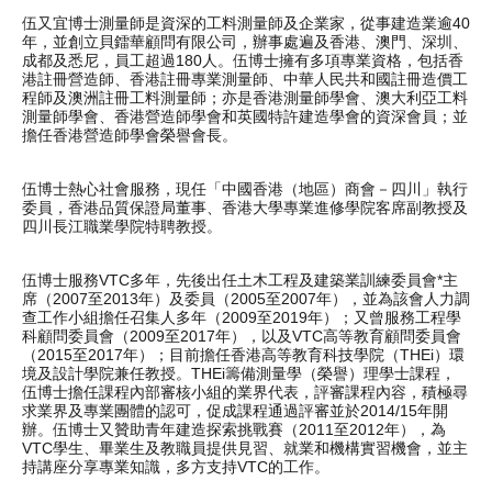
伍又宜博士測量師是資深的工料測量師及企業家，從事建造業逾40
年，並創立貝鐳華顧問有限公司，辦事處遍及香港、澳門、深圳、
成都及悉尼，員工超過180人。伍博士擁有多項專業資格，包括香
港註冊營造師、香港註冊專業測量師、中華人民共和國註冊造價工
程師及澳洲註冊工料測量師；亦是香港測量師學會、澳大利亞工料
測量師學會、香港營造師學會和英國特許建造學會的資深會員；並
擔任香港營造師學會榮譽會長。
伍博士熱心社會服務，現任「中國香港（地區）商會－四川」執行
委員，香港品質保證局董事、香港大學專業進修學院客席副教授及
四川長江職業學院特聘教授。
伍博士服務VTC多年，先後出任土木工程及建築業訓練委員會*主
席（2007至2013年）及委員（2005至2007年），並為該會人力調
查工作小組擔任召集人多年（2009至2019年）；又曾服務工程學
科顧問委員會（2009至2017年），以及VTC高等教育顧問委員會
（2015至2017年）；目前擔任香港高等教育科技學院（THEi）環
境及設計學院兼任教授。THEi籌備測量學（榮譽）理學士課程，
伍博士擔任課程內部審核小組的業界代表，評審課程內容，積極尋
求業界及專業團體的認可，促成課程通過評審並於2014/15年開
辦。伍博士又贊助青年建造探索挑戰賽（2011至2012年），為
VTC學生、畢業生及教職員提供見習、就業和機構實習機會，並主
持講座分享專業知識，多方支持VTC的工作。