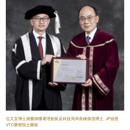
伍又宜博士測量師獲署理創新及科技局局長鍾偉强博士, JP頒授
VTC榮譽院士榮銜