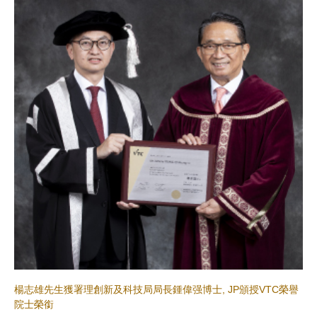
楊志雄先生獲署理創新及科技局局長鍾偉强博士, JP頒授VTC榮譽
院士榮銜