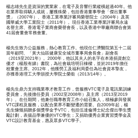
楊志雄先生是資深的實業家，在電子及音響行業縱橫超過40年。他
在業界取得驕人成就，屢獲殊榮，包括香港董事學會「傑出董事
獎」（2007年）、香港工業專業評審局榮譽院士（2004年）及英
國華威大學工業院士（2011年）。現任香港工業專業評審局永遠
名譽主席、香港電子業商會榮譽會長，以及香港中華廠商聯合會第
41屆會董會常務會董。
楊先生致力公益服務，熱心教育工作。他現任仁濟醫院第五十二屆
當年顧問、「黃大仙區健康安全城市董事局會長會」副會長
（2019至2021年）。2000年，他以其夫人的名字在本港捐資創立
優才（楊殷有娣）書院，為社會栽培明日棟樑，並於2019年擔任
校董會主席。2012年，他獲勞工及福利局委任為社會資本摯友，
亦獲香港理工大學頒授大學院士榮銜（2013/14年）。
楊先生鼎力支持職業專才教育工作，曾服務VTC電子及電訊業訓練
委員會，先後擔任委員（2002至2008年）及主席（2013至2019
年）。在任期間，他兼任職專教育工作小組召集人，積極參與發展
VTC課程及服務，以配合業界不斷變遷的需要。自2009年起，楊
先生慷慨捐贈多個獎學金予VTC，包括伍達倫博士紀念傑出學生獎
勵計劃，表揚品學兼優的VTC學生；又捐助優秀企業實習獎學金及
VTC設計教育基金，惠及眾多VTC學子。