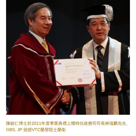
陳鎮仁博士於2011年度畢業典禮上獲時任政務司司長林瑞麟先生,
GBS, JP 頒授VTC榮譽院士榮銜