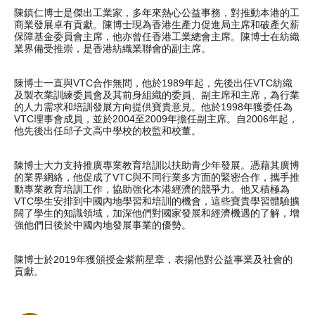
陳鎮仁博士是傑出工業家，多年來熱心公益事務，對推動本港的工
商業發展卓有貢獻。陳博士現為香港生產力促進局主席和破產欠薪
保障基金委員會主席，他亦曾任香港工業總會主席。陳博士在紡織
業界備受推崇，是香港紡織業聯會的副主席。
陳博士一直與VTC合作無間，他於1989年起，先後出任VTC紡織
及製衣業訓練委員會及其前身組織的委員、副主席和主席，為行業
的人力需求和培訓發展方向提供寶貴意見。他於1998年獲委任為
VTC理事會成員，並於2004至2009年擔任副主席。自2006年起，
他先後出任邱子文高中學校的校監和校董。
陳博士大力支持推廣專業教育培訓以扶助青少年發展。憑藉其廣博
的業界網絡，他促成了VTC與不同行業多方面的緊密合作，攜手推
動專業教育培訓工作，協助強化本港經濟的競爭力。他又積極為
VTC學生安排到中國內地學習和培訓的機會，這些寶貴學習體驗擴
闊了學生的知識領域，加深他們對國家發展和經濟機遇的了解，增
強他們日後於中國內地發展事業的優勢。
陳博士於2019年獲頒授金紫荊星章，表揚他對公益事業及社會的
貢獻。